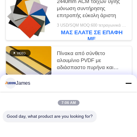
2440mm ACM τοίχων υγιής
μόνωση συντήρησης
επιτροπής εύκολη άριστη
3 USD/SQM MOQ:600 τετραγωνικά μέτρα
ΜΑΣ ΕΛΆΤΕ ΣΕ ΕΠΑΦΉ
ΜΕ
Πίνακα από σύνθετο
αλουμίνιο PVDF με
αδιάσπαστο πυρήνα και
γυαλιστερή επιφάνεια
3 USD/SQM MOQ:sqm 600
James
ΜΑΣ ΕΛΆΤΕ ΣΕ ΕΠΑΦΉ
ΜΕ
7:06 AM
Λαϊκή κατηγορία
Όλα
Good day, what product are you looking for?
Σύνθετη Επιτροπή Αργιλίου PE
Σύνθετη Επιτροπή Αργιλίου PVDF