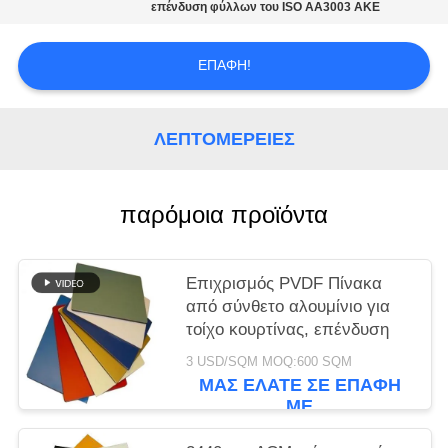
ΠΡΟΣΦΟΡΆ
επένδυση φύλλων του ISO AA3003 ΑΚΕ
SITEMAP
ΕΠΑΦΉ!
ΠΟΛΙΤΙΚΉ
ΛΕΠΤΟΜΈΡΕΙΕΣ
ΑΠΟΡΡΉΤΟΥ
παρόμοια προϊόντα
Επιχρισμός PVDF Πίνακα
από σύνθετο αλουμίνιο για
τοίχο κουρτίνας, επένδυση
3 USD/SQM MOQ:600 SQM
ΜΑΣ ΕΛΆΤΕ ΣΕ ΕΠΑΦΉ
ΜΕ