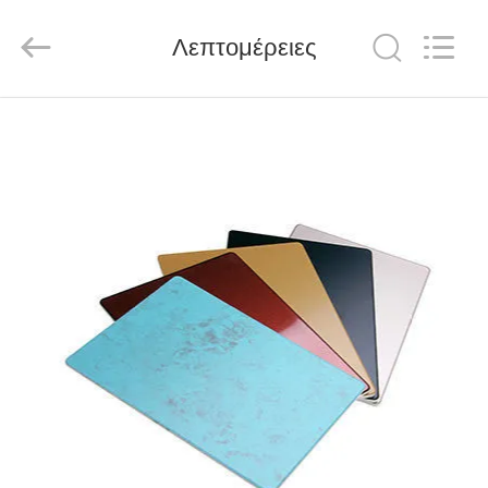
Henan
Jixiang
Industrial
Λεπτομέρειες
Co.,
Ltd.
All
Rights
Reserved.
ΣΠΊΤΙ
ΠΡΟΪΌΝΤΑ
ΣΧΕΤΙΚΆ
ΜΕ
ΕΜΆΣ
ΠΕΡΙΟΔΕΊΑ
ΣΤΟ
ΕΡΓΟΣΤΆΣΙΟ