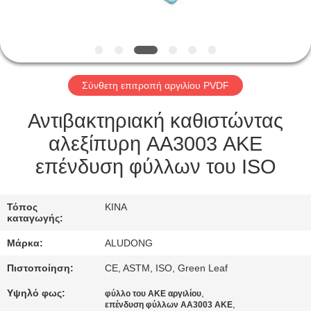
ΈΛΕΓΧΟΣ
ΠΟΙΌΤΗΤΑΣ
Σύνθετη επιτροπή αργιλίου PVDF
ΕΠΙΚΟΙΝΩΝΉΣΤΕ
ΜΑΖΊ
Αντιβακτηριακή καθιστώντας
ΜΑΣ
αλεξίπυρη AA3003 ΑΚΕ
επένδυση φύλλων του ISO
ΕΙΔΉΣΕΙΣ
Τόπος
ΚΙΝΑ
καταγωγής:
ΥΠΟΘΈΣΕΙΣ
Μάρκα:
ALUDONG
ΖΗΤΉΣΤΕ
Πιστοποίηση:
CE, ASTM, ISO, Green Leaf
ΜΙΑ
Υψηλό φως:
,
φύλλο του ΑΚΕ αργιλίου
,
επένδυση φύλλων AA3003 ΑΚΕ