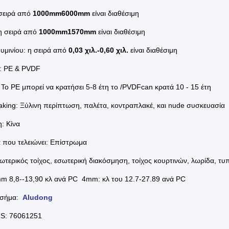
σειρά από
1000mm6000mm
είναι διαθέσιμη
η σειρά από
1000mm1570mm
είναι διαθέσιμη
υμινίου: η σειρά από
0,03 χιλ.-0,60 χιλ.
είναι διαθέσιμη
: PE & PVDF
Το PE μπορεί να κρατήσει 5-8 έτη το /PVDFcan κρατά 10 - 15 έτη
king: Ξύλινη περίπτωση, παλέτα, κοντραπλακέ, και nude συσκευασία
: Κίνα
 που τελειώνει: Επίστρωμα
ωτερικός τοίχος, εσωτερική διακόσμηση, τοίχος κουρτινών, λωρίδα, τ
m 8,8--13,90 κλ ανά PC 4mm: κλ του 12.7-27.89 ανά PC
 σήμα:
Aludong
HS: 76061251