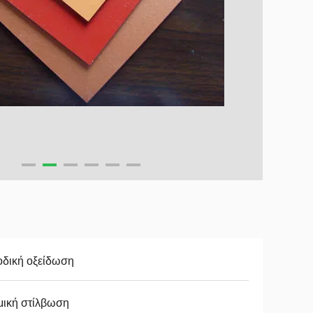
οδική οξείδωση
μική στίλβωση