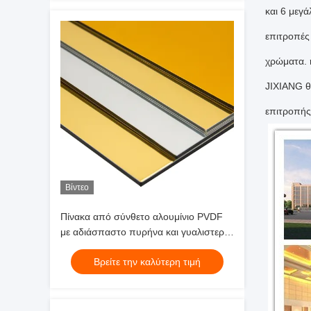
και 6 μεγ
επιτροπές
χρώματα. η
JIXIANG θ
επιτροπής 
Βίντεο
Πίνακα από σύνθετο αλουμίνιο PVDF
με αδιάσπαστο πυρήνα και γυαλιστερή
επιφάνεια
Βρείτε την καλύτερη τιμή