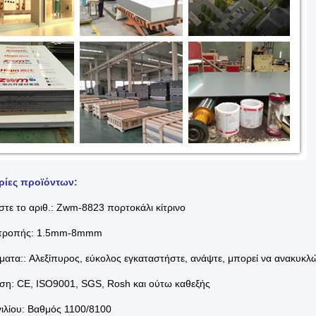
ίες προϊόντων:
τε το αριθ.: Zwm-8823 πορτοκάλι κίτρινο
ιτροπής: 1.5mm-8mmm
ματα:: Αλεξίπυρος, εύκολος εγκαταστήστε, ανάψτε, μπορεί να ανακυκλ
ση: CE, ISO9001, SGS, Rosh και ούτω καθεξής
ιλίου: Βαθμός 1100/8100