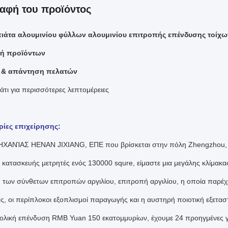
αφή του προϊόντος
πιάτα αλουμινίου φύλλων αλουμινίου επιτροπής επένδυσης τοίχ
ή προϊόντων
 & απάντηση πελατών
άτι για περισσότερες λεπτομέρειες
ίες επιχείρησης:
ΧΑΝΊΑΣ HENAN JIXIANG, ΕΠΕ που βρίσκεται στην πόλη Zhengzhou, h
 κατασκευής μετρητές ενός 130000 squre, είμαστε μια μεγάλης κλίμακα
 των σύνθετων επιτροπών αργιλίου, επιτροπή αργιλίου, η οποία παρέχ
ας, οι περίπλοκοι εξοπλισμοί παραγωγής και η αυστηρή ποιοτική εξετασ
νολική επένδυση RMB Yuan 150 εκατομμυρίων, έχουμε 24 προηγμένες 