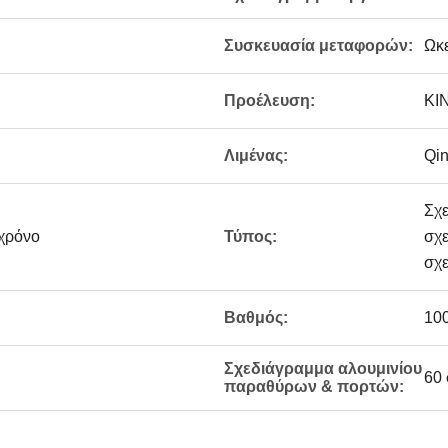
Συσκευασία μεταφορών:
Ωκε
Προέλευση:
ΚΙ
Λιμένας:
Qin
Σχ
 χρόνο
Τύπος:
σχε
σχ
Βαθμός:
100
Σχεδιάγραμμα αλουμινίου
60 
παραθύρων & πορτών: