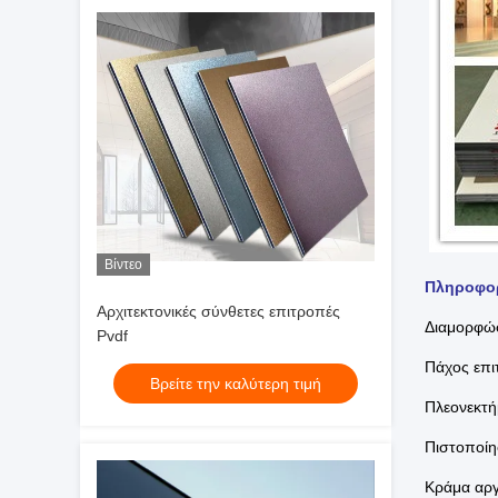
Βίντεο
Πληροφορ
Αρχιτεκτονικές σύνθετες επιτροπές
Διαμορφώσ
Pvdf
Πάχος επ
Βρείτε την καλύτερη τιμή
Πλεονεκτή
Πιστοποίη
Κράμα αργ