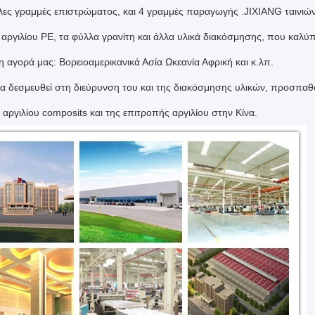
άλες γραμμές επιστρώματος, και 4 γραμμές παραγωγής .JIXIANG ταινιώ
 αργιλίου PE, τα φύλλα γρανίτη και άλλα υλικά διακόσμησης, που καλ
 αγορά μας: Βορειοαμερικανικά Ασία Ωκεανία Αφρική και κ.λπ.
α δεσμευθεί στη διεύρυνση του και της διακόσμησης υλικών, προσπαθ
αργιλίου composits και της επιτροπής αργιλίου στην Κίνα.