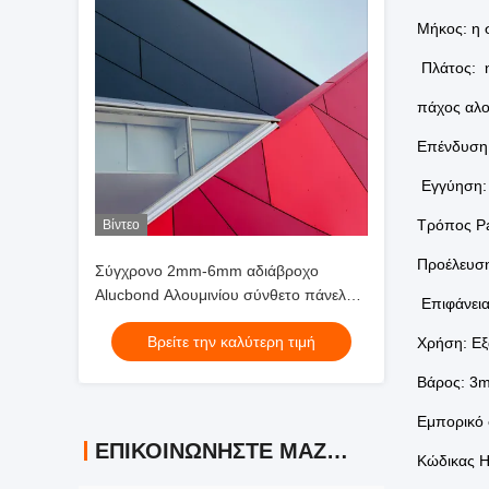
Μήκος: η 
Πλάτος: 
πάχος αλο
Επένδυση
Εγγύηση: 
Τρόπος Pa
Βίντεο
Προέλευση
Σύγχρονο 2mm-6mm αδιάβροχο
Alucbond Αλουμινίου σύνθετο πάνελ
Επιφάνεια
για τοίχους κουρτίνας
Βρείτε την καλύτερη τιμή
Χρήση: Εξ
Βάρος: 3m
Εμπορικό
ΕΠΙΚΟΙΝΩΝΉΣΤΕ ΜΑΖΊ ΜΑΣ
Κώδικας 