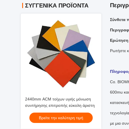
Περιγρ
ΣΥΓΓΕΝΙΚΆ ΠΡΟΪΌΝΤΑ
Σύνθετα 
Περιγραφ
Ερώτηση
Ρωτήστε κ
Πληροφορ
Co. ΒΙΟΜΗ
600mu και
2440mm ACM τοίχων υγιής μόνωση
κατασκευή
συντήρησης επιτροπής εύκολη άριστη
τεχνολογί
Βρείτε την καλύτερη τιμή
με μια συ