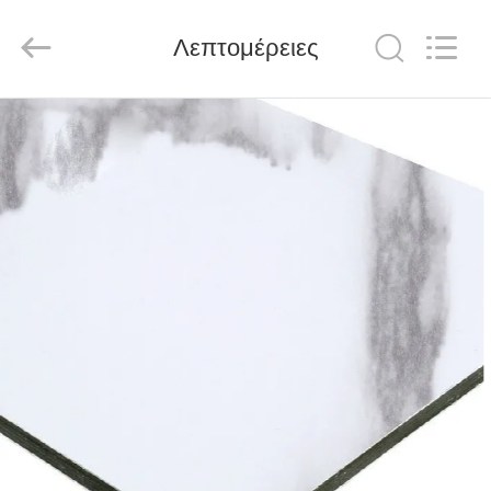
Henan
Jixiang
Industrial
Λεπτομέρειες
Co.,
Ltd.
All
Rights
Reserved.
ΣΠΊΤΙ
ΠΡΟΪΌΝΤΑ
ΣΧΕΤΙΚΆ
ΜΕ
ΕΜΆΣ
ΠΕΡΙΟΔΕΊΑ
ΣΤΟ
ΕΡΓΟΣΤΆΣΙΟ