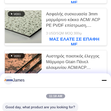
βίλας γρήγορη αποστολή
ΜΕ
Ασφαλής συσκευασία 3mm
μαρμάρινο κόκκο ACM/ ACP
PE PVDF επίστρωση,
εύκολος καθαρισμός &
3 USD/SQM MOQ:300τμ
ανθεκτικό στις γρατσουνιές
ΜΑΣ ΕΛΆΤΕ ΣΕ ΕΠΑΦΉ
για πιτσιλίσματα κουζίνας σε
ΜΕ
απόθεμα
Αυστηρός ποιοτικός έλεγχος
Μάρμαρο Gtain Πάνελ
αλουμινίου ACM/ACP
1250*2500mm, Υψηλή
3 USD/SQM MOQ:300τμ
στιλπνότητα, πυρίμαχο για
James
ΜΑΣ ΕΛΆΤΕ ΣΕ ΕΠΑΦΉ
διακόσμηση μετρό Κορυφαία
ΜΕ
ποιότητα
11:18 AM
Λαϊκή κατηγορία
Όλα
Good day, what product are you looking for?