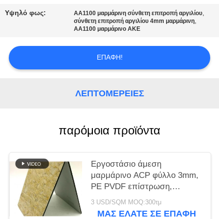
ΠΡΟΣΦΟΡΆ
Υψηλό φως:
,
AA1100 μαρμάρινη σύνθετη επιτροπή αργιλίου
,
σύνθετη επιτροπή αργιλίου 4mm μαρμάρινη
AA1100 μαρμάρινο ΑΚΕ
SITEMAP
ΕΠΑΦΉ!
ΠΟΛΙΤΙΚΉ
ΑΠΟΡΡΉΤΟΥ
ΛΕΠΤΟΜΈΡΕΙΕΣ
παρόμοια προϊόντα
Εργοστάσιο άμεση
μαρμάρινο ACP φύλλο 3mm,
PE PVDF επίστρωση,
αδιάβροχο & αντι γρατζουνιές
3 USD/SQM MOQ:300τμ
για το εξωτερικό τοίχο της
ΜΑΣ ΕΛΆΤΕ ΣΕ ΕΠΑΦΉ