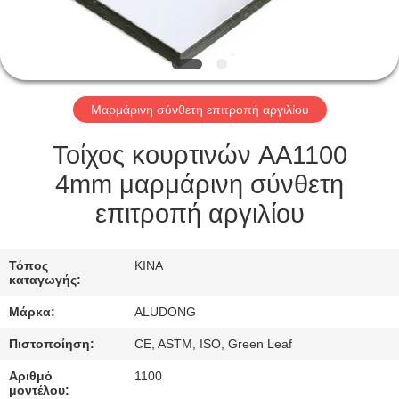
ΈΛΕΓΧΟΣ
ΠΟΙΌΤΗΤΑΣ
Μαρμάρινη σύνθετη επιτροπή αργιλίου
ΕΠΙΚΟΙΝΩΝΉΣΤΕ
ΜΑΖΊ
Τοίχος κουρτινών AA1100
ΜΑΣ
4mm μαρμάρινη σύνθετη
επιτροπή αργιλίου
ΕΙΔΉΣΕΙΣ
Τόπος
ΚΙΝΑ
καταγωγής:
ΥΠΟΘΈΣΕΙΣ
Μάρκα:
ALUDONG
ΖΗΤΉΣΤΕ
Πιστοποίηση:
CE, ASTM, ISO, Green Leaf
ΜΙΑ
Αριθμό
1100
μοντέλου: