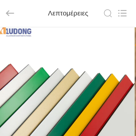
Henan
Jixiang
Industrial
Λεπτομέρειες
Co.,
Ltd.
All
Rights
Reserved.
ΣΠΊΤΙ
ΠΡΟΪΌΝΤΑ
ΣΧΕΤΙΚΆ
ΜΕ
ΕΜΆΣ
ΠΕΡΙΟΔΕΊΑ
ΣΤΟ
ΕΡΓΟΣΤΆΣΙΟ