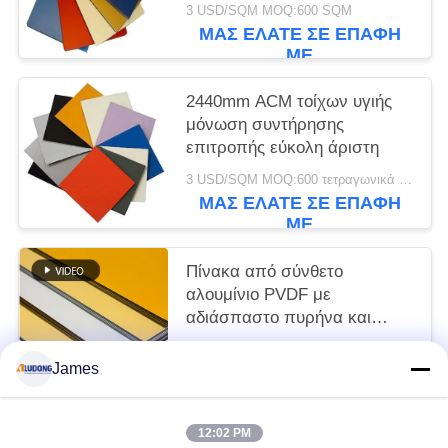
3 USD/SQM MOQ:600 SQM
ΜΑΣ ΕΛΆΤΕ ΣΕ ΕΠΑΦΉ
ΜΕ
2440mm ACM τοίχων υγιής
μόνωση συντήρησης
επιτροπής εύκολη άριστη
3 USD/SQM MOQ:600 τετραγωνικά μέτρα
ΜΑΣ ΕΛΆΤΕ ΣΕ ΕΠΑΦΉ
ΜΕ
Πίνακα από σύνθετο
αλουμίνιο PVDF με
αδιάσπαστο πυρήνα και
γυαλιστερή επιφάνεια
3 USD/SQM MOQ:sqm 600
James
ΜΑΣ ΕΛΆΤΕ ΣΕ ΕΠΑΦΉ
ΜΕ
12:02 PM