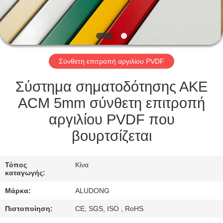
ΈΛΕΓΧΟΣ
ΠΟΙΌΤΗΤΑΣ
Σύνθετη επιτροπή αργιλίου PVDF
ΕΠΙΚΟΙΝΩΝΉΣΤΕ
ΜΑΖΊ
Σύστημα σηματοδότησης ΑΚΕ
ΜΑΣ
ACM 5mm σύνθετη επιτροπή
αργιλίου PVDF που
ΕΙΔΉΣΕΙΣ
βουρτσίζεται
ΥΠΟΘΈΣΕΙΣ
Τόπος
Κίνα
καταγωγής:
Μάρκα:
ALUDONG
ΖΗΤΉΣΤΕ
ΜΙΑ
Πιστοποίηση:
CE, SGS, ISO , RoHS