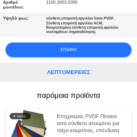
ΠΡΟΣΦΟΡΆ
Αριθμό
1100,3003,5005
μοντέλου:
Υψηλό φως:
,
σύνθετη επιτροπή αργιλίου 5mm PVDF
SITEMAP
,
Σύνθετη επιτροπή αργιλίου ACM
Βουρτσισμένη σύνθετη επιτροπή αργιλίου
συστημάτων σηματοδότησης
ΠΟΛΙΤΙΚΉ
ΑΠΟΡΡΉΤΟΥ
ΕΠΑΦΉ!
ΛΕΠΤΟΜΈΡΕΙΕΣ
παρόμοια προϊόντα
Επιχρισμός PVDF Πίνακα
από σύνθετο αλουμίνιο για
τοίχο κουρτίνας, επένδυση