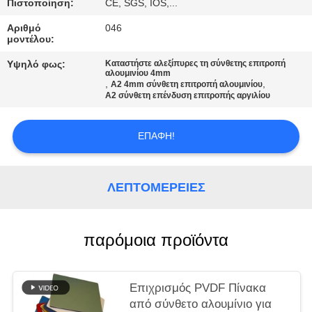
ΠΡΟΣΦΟΡΆ
Πιστοποίηση:
CE, SGS, IOS,...
Αριθμό
046
μοντέλου:
SITEMAP
Υψηλό φως:
Καταστήστε αλεξίπυρες τη σύνθετης επιτροπή
αλουμινίου 4mm
,
,
A2 4mm σύνθετη επιτροπή αλουμινίου
ΠΟΛΙΤΙΚΉ
A2 σύνθετη επένδυση επιτροπής αργιλίου
ΑΠΟΡΡΉΤΟΥ
ΕΠΑΦΉ!
ΛΕΠΤΟΜΈΡΕΙΕΣ
παρόμοια προϊόντα
Επιχρισμός PVDF Πίνακα
από σύνθετο αλουμίνιο για