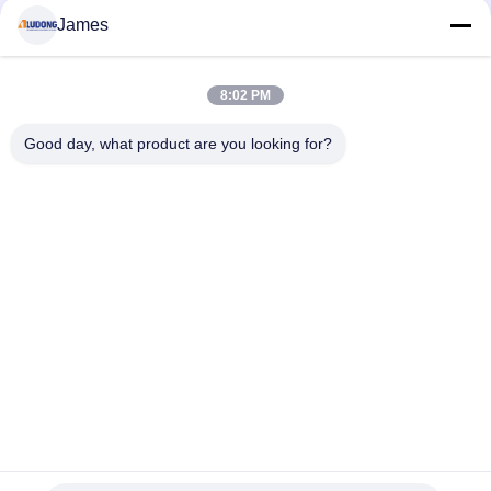
James
Λαϊκή κατηγορία
Όλα
8:02 PM
Σύνθετη Επιτροπή Αργιλίου PE
Σύνθετη Επιτροπή Αργιλίου PVDF
Good day, what product are you looking for?
Ξύλινη Σύνθετη Επιτροπή Αργιλίου
Μαρμάρινη Σύνθετη Επιτροπή Αργιλίου
Σύνθετη Επιτροπή Αργιλίου Καθρεφτών
Βουρτσισμένη Σύνθετη Επιτροπή Αργιλίου
Αλεξίπυρη Σύνθετη Επιτροπή Αργιλίου
UV Εκτυπώσιμη Σύνθετη Επιτροπή Αργιλίου
Εγγραφείτε