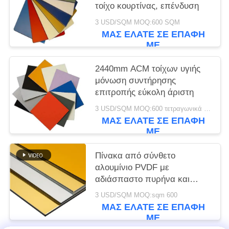
τοίχο κουρτίνας, επένδυση
3 USD/SQM MOQ:600 SQM
ΜΑΣ ΕΛΆΤΕ ΣΕ ΕΠΑΦΉ
ΜΕ
2440mm ACM τοίχων υγιής
μόνωση συντήρησης
επιτροπής εύκολη άριστη
3 USD/SQM MOQ:600 τετραγωνικά μέτρα
ΜΑΣ ΕΛΆΤΕ ΣΕ ΕΠΑΦΉ
ΜΕ
Πίνακα από σύνθετο
αλουμίνιο PVDF με
αδιάσπαστο πυρήνα και
γυαλιστερή επιφάνεια
3 USD/SQM MOQ:sqm 600
ΜΑΣ ΕΛΆΤΕ ΣΕ ΕΠΑΦΉ
ΜΕ