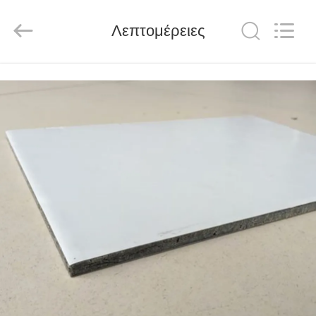
Henan
Jixiang
Industrial
Λεπτομέρειες
Co.,
Ltd.
All
Rights
Reserved.
ΣΠΊΤΙ
ΠΡΟΪΌΝΤΑ
ΣΧΕΤΙΚΆ
ΜΕ
ΕΜΆΣ
ΠΕΡΙΟΔΕΊΑ
ΣΤΟ
ΕΡΓΟΣΤΆΣΙΟ