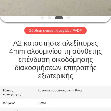
ΈΛΕΓΧΟΣ
ΠΟΙΌΤΗΤΑΣ
Σύνθετη επιτροπή αργιλίου PVDF
ΕΠΙΚΟΙΝΩΝΉΣΤΕ
ΜΑΖΊ
A2 καταστήστε αλεξίπυρες
ΜΑΣ
4mm αλουμινίου τη σύνθετης
επένδυση οικοδόμησης
ΕΙΔΉΣΕΙΣ
διακοσμήσεων επιτροπής
εξωτερικής
ΥΠΟΘΈΣΕΙΣ
Τόπος
Κατασκευασμένος στην Κίνα
καταγωγής:
ΖΗΤΉΣΤΕ
Μάρκα:
ZWM
ΜΙΑ