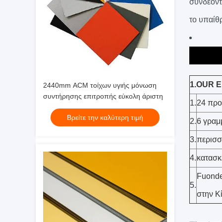
συνδέοντ
το υπαίθ
1.OUR 
2440mm ACM τοίχων υγιής μόνωση
συντήρησης επιτροπής εύκολη άριστη
1.
24 προ
Βρείτε την καλύτερη τιμή
2.
6 γραμ
3.
περισσ
4.
κατασκ
Fuonde
5.
στην Κ