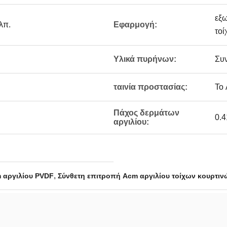
εξω
λπ.
Εφαρμογή:
τοί
Υλικά πυρήνων:
Συ
ταινία προστασίας:
Το 
Πάχος δερμάτων
0.4
αργιλίου:
,
 αργιλίου PVDF
Σύνθετη επιτροπή Acm αργιλίου τοίχων κουρτιν