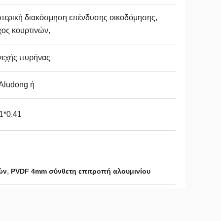
τερική διακόσμηση επένδυσης οικοδόμησης,
χος κουρτινών,
νεχής πυρήνας
Aludong ή
1*0.41
,
ών
PVDF 4mm σύνθετη επιτροπή αλουμινίου