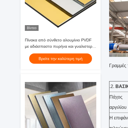
Βίντεο
Πίνακα από σύνθετο αλουμίνιο PVDF
με αδιάσπαστο πυρήνα και γυαλιστερή
επιφάνεια
Βρείτε την καλύτερη τιμή
Γραμμ
.2.
ΒΑΣΙ
Πάχος
αργιλίου
Η επιφάν