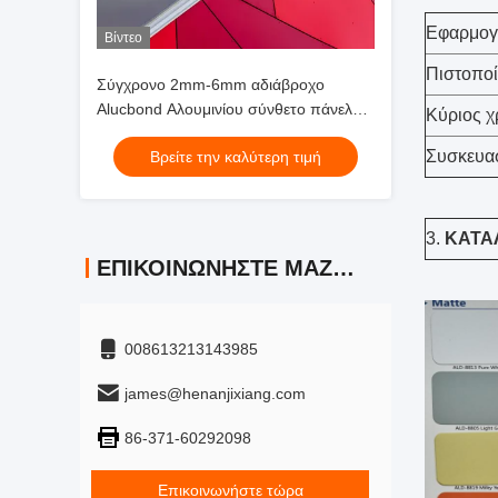
Εφαρμογ
Βίντεο
Πιστοπο
Σύγχρονο 2mm-6mm αδιάβροχο
Alucbond Αλουμινίου σύνθετο πάνελ
Κύριος χ
για τοίχους κουρτίνας
Συσκευα
Βρείτε την καλύτερη τιμή
3.
ΚΑΤΑ
ΕΠΙΚΟΙΝΩΝΉΣΤΕ ΜΑΖΊ ΜΑΣ
008613213143985
james@henanjixiang.com
86-371-60292098
Επικοινωνήστε τώρα