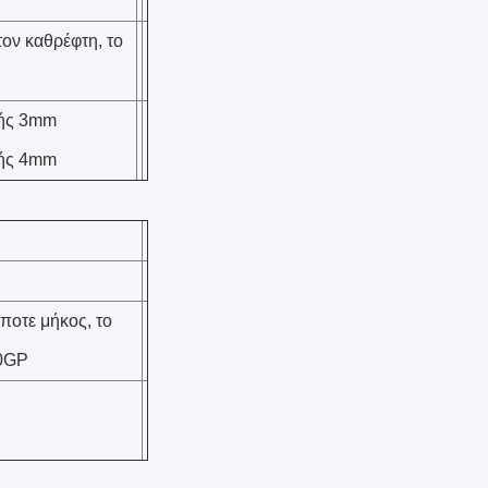
τον καθρέφτη, το
πής 3mm
πής 4mm
οτε μήκος, το
20GP