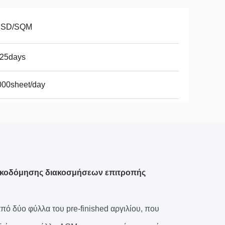
USD/SQM
-25days
000sheet/day
οικοδόμησης διακοσμήσεων επιτροπής
πό δύο φύλλα του pre-finished αργιλίου, που