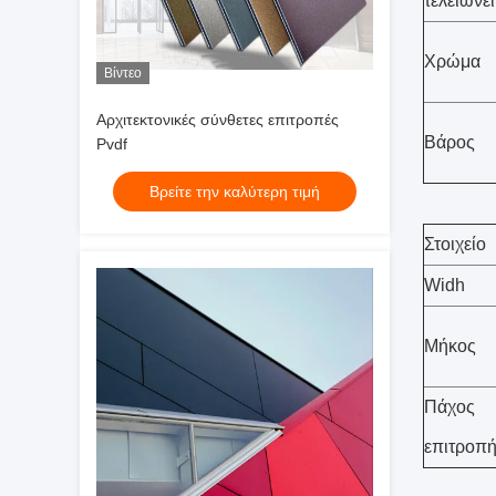
τελειώνει
Χρώμα
Βίντεο
Αρχιτεκτονικές σύνθετες επιτροπές
Βάρος
Pvdf
Βρείτε την καλύτερη τιμή
Στοιχείο
Widh
Μήκος
Πάχος
επιτροπ