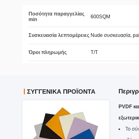
Ποσότητα παραγγελίας
600SQM
min
Συσκευασία λεπτομέρειες
Nude συσκευασία, pal
Όροι πληρωμής
T/T
Περιγρ
ΣΥΓΓΕΝΙΚΆ ΠΡΟΪΌΝΤΑ
PVDF κα
εξωτερι
Το σύ