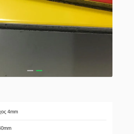
χος 4mm
40mm