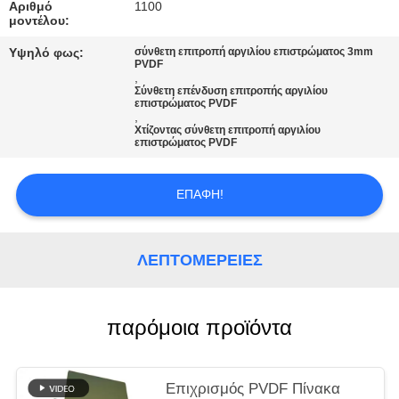
ΠΡΟΣΦΟΡΆ
Αριθμό
1100
μοντέλου:
Υψηλό φως:
σύνθετη επιτροπή αργιλίου επιστρώματος 3mm
SITEMAP
PVDF
,
Σύνθετη επένδυση επιτροπής αργιλίου
επιστρώματος PVDF
ΠΟΛΙΤΙΚΉ
,
Χτίζοντας σύνθετη επιτροπή αργιλίου
ΑΠΟΡΡΉΤΟΥ
επιστρώματος PVDF
ΕΠΑΦΉ!
ΛΕΠΤΟΜΈΡΕΙΕΣ
παρόμοια προϊόντα
Επιχρισμός PVDF Πίνακα