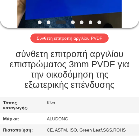
ΈΛΕΓΧΟΣ
ΠΟΙΌΤΗΤΑΣ
Σύνθετη επιτροπή αργιλίου PVDF
ΕΠΙΚΟΙΝΩΝΉΣΤΕ
ΜΑΖΊ
σύνθετη επιτροπή αργιλίου
ΜΑΣ
επιστρώματος 3mm PVDF για
την οικοδόμηση της
ΕΙΔΉΣΕΙΣ
εξωτερικής επένδυσης
ΥΠΟΘΈΣΕΙΣ
Τόπος
Κίνα
καταγωγής:
Μάρκα:
ALUDONG
ΖΗΤΉΣΤΕ
ΜΙΑ
Πιστοποίηση:
CE, ASTM, ISO, Green Leaf,SGS,ROHS