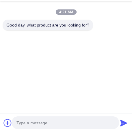
ΜΕ
4:21 AM
Λαϊκή κατηγορία
Όλα
Good day, what product are you looking for?
Σύνθετη Επιτροπή Αργιλίου PE
Σύνθετη Επιτροπή Αργιλίου PVDF
Ξύλινη Σύνθετη Επιτροπή Αργιλίου
Μαρμάρινη Σύνθετη Επιτροπή Αργιλίου
Σύνθετη Επιτροπή Αργιλίου Καθρεφτών
Βουρτσισμένη Σύνθετη Επιτροπή Αργιλίου
Αλεξίπυρη Σύνθετη Επιτροπή Αργιλίου
UV Εκτυπώσιμη Σύνθετη Επιτροπή Αργιλίου
Εγγραφείτε