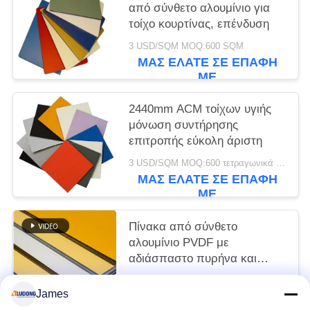
από σύνθετο αλουμίνιο για
τοίχο κουρτίνας, επένδυση
3 USD/SQM MOQ:600 SQM
ΜΑΣ ΕΛΆΤΕ ΣΕ ΕΠΑΦΉ
ΜΕ
2440mm ACM τοίχων υγιής
μόνωση συντήρησης
επιτροπής εύκολη άριστη
3 USD/SQM MOQ:600 τετραγωνικά μέτρα
ΜΑΣ ΕΛΆΤΕ ΣΕ ΕΠΑΦΉ
ΜΕ
Πίνακα από σύνθετο
αλουμίνιο PVDF με
αδιάσπαστο πυρήνα και
γυαλιστερή επιφάνεια
3 USD/SQM MOQ:sqm 600
James
ΜΑΣ ΕΛΆΤΕ ΣΕ ΕΠΑΦΉ