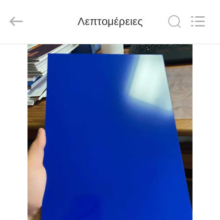
Henan
Jixiang
Industrial
Λεπτομέρειες
Co.,
Ltd.
All
Rights
Reserved.
ΣΠΊΤΙ
ΠΡΟΪΌΝΤΑ
ΣΧΕΤΙΚΆ
ΜΕ
ΕΜΆΣ
ΠΕΡΙΟΔΕΊΑ
ΣΤΟ
ΕΡΓΟΣΤΆΣΙΟ