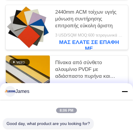
2440mm ACM τοίχων υγιής
μόνωση συντήρησης
επιτροπής εύκολη άριστη
3 USD/SQM MOQ:600 τετραγωνικά μέτρα
ΜΑΣ ΕΛΆΤΕ ΣΕ ΕΠΑΦΉ
ΜΕ
Πίνακα από σύνθετο
αλουμίνιο PVDF με
αδιάσπαστο πυρήνα και
γυαλιστερή επιφάνεια
3 USD/SQM MOQ:sqm 600
James
ΜΑΣ ΕΛΆΤΕ ΣΕ ΕΠΑΦΉ
ΜΕ
8:06 PM
Λαϊκή κατηγορία
Όλα
Good day, what product are you looking for?