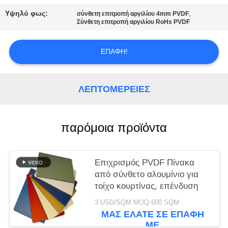
ΠΡΟΣΦΟΡΆ
Υψηλό φως:
,
σύνθετη επιτροπή αργιλίου 4mm PVDF
Σύνθετη επιτροπή αργιλίου RoHs PVDF
SITEMAP
ΕΠΑΦΉ!
ΠΟΛΙΤΙΚΉ
ΑΠΟΡΡΉΤΟΥ
ΛΕΠΤΟΜΈΡΕΙΕΣ
παρόμοια προϊόντα
Επιχρισμός PVDF Πίνακα
από σύνθετο αλουμίνιο για
τοίχο κουρτίνας, επένδυση
3 USD/SQM MOQ:600 SQM
ΜΑΣ ΕΛΆΤΕ ΣΕ ΕΠΑΦΉ
ΜΕ