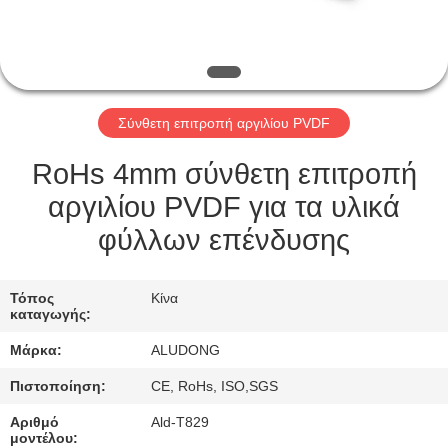
ΈΛΕΓΧΟΣ
ΠΟΙΌΤΗΤΑΣ
Σύνθετη επιτροπή αργιλίου PVDF
ΕΠΙΚΟΙΝΩΝΉΣΤΕ
ΜΑΖΊ
RoHs 4mm σύνθετη επιτροπή
ΜΑΣ
αργιλίου PVDF για τα υλικά
φύλλων επένδυσης
ΕΙΔΉΣΕΙΣ
Τόπος
Κίνα
καταγωγής:
ΥΠΟΘΈΣΕΙΣ
Μάρκα:
ALUDONG
ΖΗΤΉΣΤΕ
Πιστοποίηση:
CE, RoHs, ISO,SGS
ΜΙΑ
Αριθμό
Ald-T829
μοντέλου: