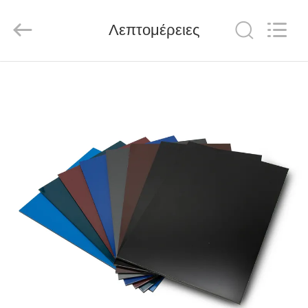
Henan
Jixiang
Industrial
Λεπτομέρειες
Co.,
Ltd.
All
Rights
Reserved.
ΣΠΊΤΙ
ΠΡΟΪΌΝΤΑ
ΣΧΕΤΙΚΆ
ΜΕ
ΕΜΆΣ
ΠΕΡΙΟΔΕΊΑ
ΣΤΟ
ΕΡΓΟΣΤΆΣΙΟ