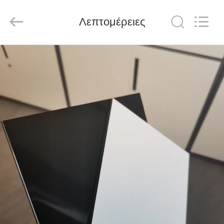
Henan
Jixiang
Industrial
Λεπτομέρειες
Co.,
Ltd.
All
Rights
Reserved.
ΣΠΊΤΙ
ΠΡΟΪΌΝΤΑ
ΣΧΕΤΙΚΆ
ΜΕ
ΕΜΆΣ
ΠΕΡΙΟΔΕΊΑ
ΣΤΟ
ΕΡΓΟΣΤΆΣΙΟ