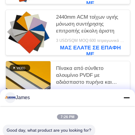
ΜΕ
2440mm ACM τοίχων υγιής
μόνωση συντήρησης
επιτροπής εύκολη άριστη
3 USD/SQM MOQ:600 τετραγωνικά μέτρα
ΜΑΣ ΕΛΆΤΕ ΣΕ ΕΠΑΦΉ
ΜΕ
Πίνακα από σύνθετο
αλουμίνιο PVDF με
αδιάσπαστο πυρήνα και
γυαλιστερή επιφάνεια
3 USD/SQM MOQ:sqm 600
James
ΜΑΣ ΕΛΆΤΕ ΣΕ ΕΠΑΦΉ
ΜΕ
7:26 PM
Λαϊκή κατηγορία
Όλα
Good day, what product are you looking for?