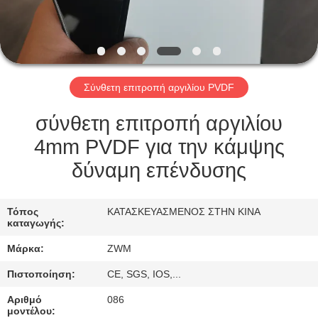
ΈΛΕΓΧΟΣ
ΠΟΙΌΤΗΤΑΣ
Σύνθετη επιτροπή αργιλίου PVDF
ΕΠΙΚΟΙΝΩΝΉΣΤΕ
ΜΑΖΊ
σύνθετη επιτροπή αργιλίου
ΜΑΣ
4mm PVDF για την κάμψης
δύναμη επένδυσης
ΕΙΔΉΣΕΙΣ
Τόπος
ΚΑΤΑΣΚΕΥΑΣΜΕΝΟΣ ΣΤΗΝ ΚΙΝΑ
καταγωγής:
ΥΠΟΘΈΣΕΙΣ
Μάρκα:
ZWM
ΖΗΤΉΣΤΕ
Πιστοποίηση:
CE, SGS, IOS,...
ΜΙΑ
Αριθμό
086
μοντέλου: