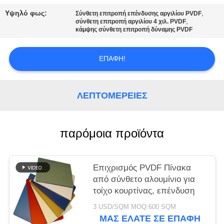
ΠΡΟΣΦΟΡΆ
Υψηλό φως:
,
Σύνθετη επιτροπή επένδυσης αργιλίου PVDF
,
σύνθετη επιτροπή αργιλίου 4 χιλ. PVDF
κάμψης σύνθετη επιτροπή δύναμης PVDF
SITEMAP
ΕΠΑΦΉ!
ΠΟΛΙΤΙΚΉ
ΑΠΟΡΡΉΤΟΥ
ΛΕΠΤΟΜΈΡΕΙΕΣ
παρόμοια προϊόντα
Επιχρισμός PVDF Πίνακα
από σύνθετο αλουμίνιο για
τοίχο κουρτίνας, επένδυση
3 USD/SQM MOQ:600 SQM
ΜΑΣ ΕΛΆΤΕ ΣΕ ΕΠΑΦΉ