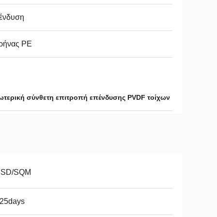
ένδυση
ρήνας PE
ωτερική σύνθετη επιτροπή επένδυσης PVDF τοίχων
USD/SQM
-25days