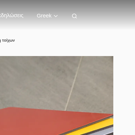
κδηλώσεις
Greek
 τοίχων