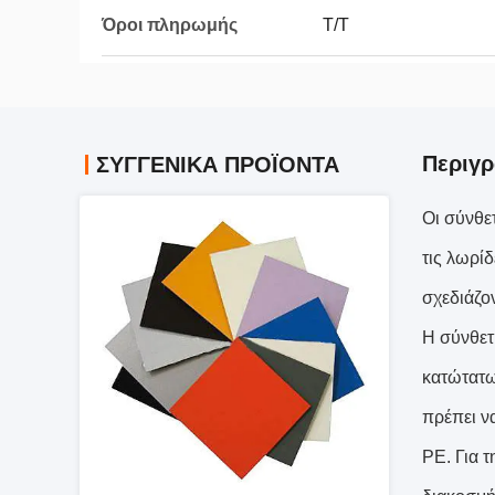
Όροι πληρωμής
T/T
Περιγρ
ΣΥΓΓΕΝΙΚΆ ΠΡΟΪΌΝΤΑ
Οι σύνθε
τις λωρί
σχεδιάζο
Η σύνθετ
κατώτατω
πρέπει ν
PE. Για 