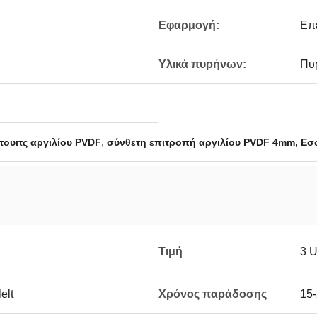
Εφαρμογή:
Επ
Υλικά πυρήνων:
Πυ
,
,
τουιτς αργιλίου PVDF
σύνθετη επιτροπή αργιλίου PVDF 4mm
Εσ
Τιμή
3 
elt
Χρόνος παράδοσης
15