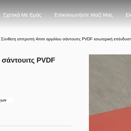
Σχετικά Με Εμάς
Επικοινωνήστε Μαζί Μας
Ε
Σύνθετη επιτροπή 4mm αργιλίου σάντουιτς PVDF εσωτερική επένδυση
 σάντουιτς PVDF
χων