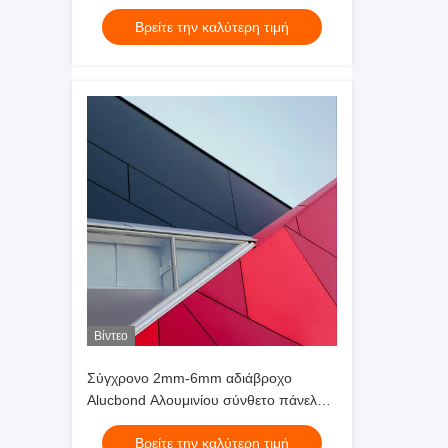
Βρείτε την καλύτερη τιμή
Βίντεο
Σύγχρονο 2mm-6mm αδιάβροχο
Alucbond Αλουμινίου σύνθετο πάνελ
για τοίχους κουρτίνας
Βρείτε την καλύτερη τιμή