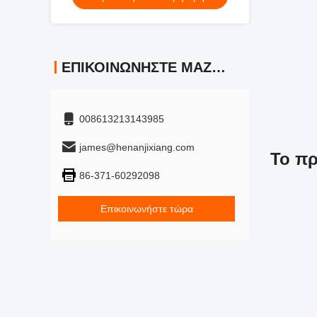
ΕΠΙΚΟΙΝΩΝΉΣΤΕ ΜΑΖΊ ΜΑΣ
008613213143985
james@henanjixiang.com
Το π
86-371-60292098
Επικοινωνήστε τώρα