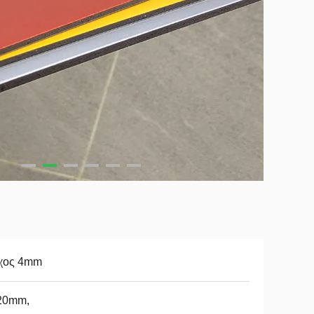
χος 4mm
20mm,