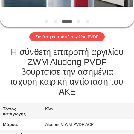
ΈΛΕΓΧΟΣ
ΠΟΙΌΤΗΤΑΣ
Σύνθετη επιτροπή αργιλίου PVDF
ΕΠΙΚΟΙΝΩΝΉΣΤΕ
ΜΑΖΊ
Η σύνθετη επιτροπή αργιλίου
ΜΑΣ
ZWM Aludong PVDF
βούρτσισε την ασημένια
ΕΙΔΉΣΕΙΣ
ισχυρή καιρική αντίσταση του
ΑΚΕ
ΥΠΟΘΈΣΕΙΣ
Τόπος
Κίνα
καταγωγής:
ΖΗΤΉΣΤΕ
Μάρκα:
Aludong/ZWM PVDF ACP
ΜΙΑ