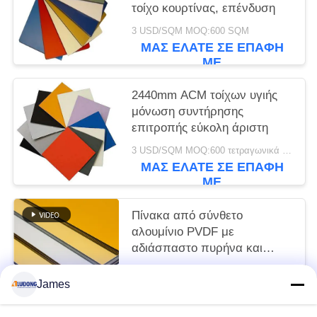
τοίχο κουρτίνας, επένδυση
3 USD/SQM MOQ:600 SQM
ΜΑΣ ΕΛΆΤΕ ΣΕ ΕΠΑΦΉ
ΜΕ
2440mm ACM τοίχων υγιής
μόνωση συντήρησης
επιτροπής εύκολη άριστη
3 USD/SQM MOQ:600 τετραγωνικά μέτρα
ΜΑΣ ΕΛΆΤΕ ΣΕ ΕΠΑΦΉ
ΜΕ
Πίνακα από σύνθετο
αλουμίνιο PVDF με
αδιάσπαστο πυρήνα και
γυαλιστερή επιφάνεια
3 USD/SQM MOQ:sqm 600
James
ΜΑΣ ΕΛΆΤΕ ΣΕ ΕΠΑΦΉ
ΜΕ