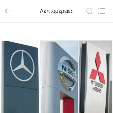
Henan
Jixiang
Industrial
Λεπτομέρειες
Co.,
Ltd.
All
Rights
Reserved.
ΣΠΊΤΙ
ΠΡΟΪΌΝΤΑ
ΣΧΕΤΙΚΆ
ΜΕ
ΕΜΆΣ
ΠΕΡΙΟΔΕΊΑ
ΣΤΟ
ΕΡΓΟΣΤΆΣΙΟ