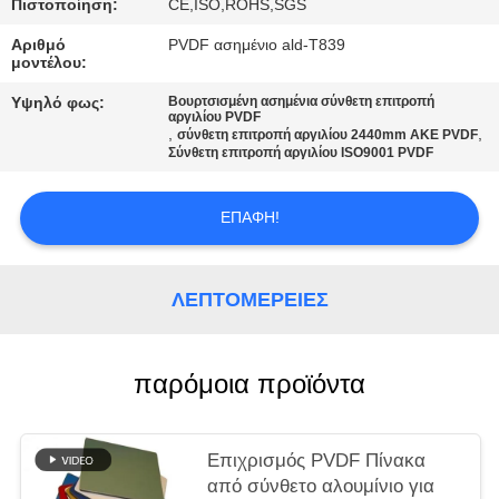
ΠΡΟΣΦΟΡΆ
Πιστοποίηση:
CE,ISO,ROHS,SGS
Αριθμό
PVDF ασημένιο ald-T839
μοντέλου:
SITEMAP
Υψηλό φως:
Βουρτσισμένη ασημένια σύνθετη επιτροπή
αργιλίου PVDF
,
,
σύνθετη επιτροπή αργιλίου 2440mm ΑΚΕ PVDF
ΠΟΛΙΤΙΚΉ
Σύνθετη επιτροπή αργιλίου ISO9001 PVDF
ΑΠΟΡΡΉΤΟΥ
ΕΠΑΦΉ!
ΛΕΠΤΟΜΈΡΕΙΕΣ
παρόμοια προϊόντα
Επιχρισμός PVDF Πίνακα
από σύνθετο αλουμίνιο για