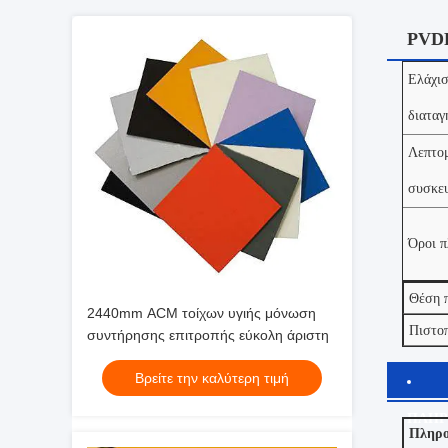
PVDF
Ελάχισ
διαταγ
Λεπτομ
συσκευ
Όροι 
Θέση 
2440mm ACM τοίχων υγιής μόνωση
Πιστο
συντήρησης επιτροπής εύκολη άριστη
Βρείτε την καλύτερη τιμή
ΠΛΗΡ
Πληρο