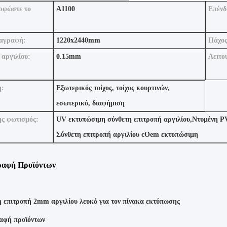
ρφώστε το
A1100
Επένδ
αγραφή:
1220x2440mm
Πάχος
 αργιλίου:
0.15mm
Λειτο
η:
Εξωτερικός τοίχος, τοίχος κουρτινών,
εσωτερικό, διαφήμιση
ς φωτισμός:
UV εκτυπώσιμη σύνθετη επιτροπή αργιλίου
,
Ντυμένη PV
Σύνθετη επιτροπή αργιλίου cOem εκτυπώσιμη
ραφή Προϊόντων
η επιτροπή 2mm αργιλίου λευκό για τον πίνακα εκτύπωσης
αφή προϊόντων