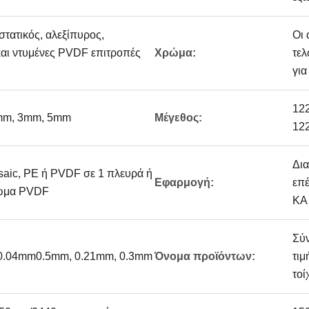
στατικός, αλεξίπυρος,
Οι 
και ντυμένες PVDF επιτροπές
Χρώμα:
τελ
για
12
6mm, 3mm, 5mm
Μέγεθος:
12
Δια
ic, PE ή PVDF σε 1 πλευρά ή
Εφαρμογή:
επέ
ρωμα PVDF
ΚΑ
Σύ
 0.04mm0.5mm, 0.21mm, 0.3mm
Όνομα προϊόντων:
τιμ
τοί