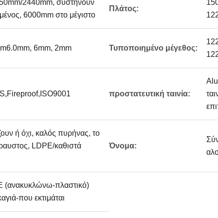
50mm/2440mm, συστήνουν
15
Πλάτος:
ένος, 6000mm στο μέγιστο
12
12
mm6.0mm, 6mm, 2mm
Τυποποιημένο μέγεθος:
12
Alu
,Fireproof,ISO9001
προστατευτική ταινία:
ται
επι
υν ή όχι, καλός πυρήνας, το
Σύν
θραυστος, LDPE/καθιστά
Όνομα:
αλο
E (ανακυκλώνω-πλαστικό)
αγιά-που εκτιμάται