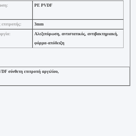
υση:
PE PVDF
 επιτροπής:
3mm
υργία:
Αλεξιπύρωση, αντιστατικός, αντιβακτηριακή,
φόρμα-απόδειξη
DF σύνθετη επιτροπή αργιλίου
,