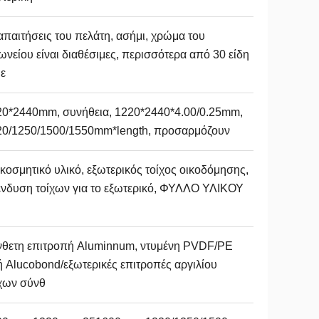
απαιτήσεις του πελάτη, ασήμι, χρώμα του
ωνείου είναι διαθέσιμες, περισσότερα από 30 είδη
 ε
20*2440mm, συνήθεια, 1220*2440*4.00/0.25mm,
20/1250/1500/1550mm*length, προσαρμόζουν
κοσμητικό υλικό, εξωτερικός τοίχος οικοδόμησης,
νδυση τοίχων για το εξωτερικό, ΦΥΛΛΟ ΥΛΙΚΟΥ
νθετη επιτροπή Aluminnum, ντυμένη PVDF/PE
ή Alucobond/εξωτερικές επιτροπές αργιλίου
χων σύνθ