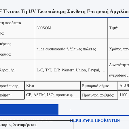
 Έντυσε Τη UV Εκτυπώσιμη Σύνθετη Επιτροπή Αργιλίου
τη ποσότητα
600SQM
Τιμή:
ής:
έρειες
nude συσκευασία ή ξύλινες παλέτες
Χρόνος παρ
ασίας:
Δυνατότητα
πληρωμής:
L/C, T/T, D/P, Western Union, Paypal, γραμμάριο χρημάτων, μετρητά
ανεφοδιασμ
Κίνα
ALU
προέλευσης:
Εμπορικό σήμα:
CE, ASTM, ISO, πράσινο φύλλο
1100
ποίηση:
Πρότυπος αριθμός:
ΟΦΟΡΙΕΣ ΛΕΠΤΟΜΕΡΕΙΑΣ
ΠΕΡΙΓΡΑΦΗ ΠΡΟΪΟΝΤΩΝ
φορίες λεπτομέρειας