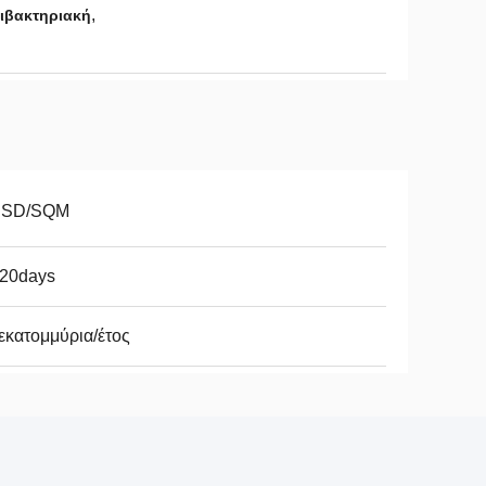
,
τιβακτηριακή
USD/SQM
-20days
εκατομμύρια/έτος