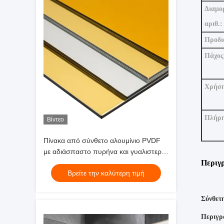
Διαμο
αριθ.:
Προδι
Πάχος
Χρήσ
Πλήρη
Βίντεο
Πίνακα από σύνθετο αλουμίνιο PVDF
με αδιάσπαστο πυρήνα και γυαλιστερή
επιφάνεια
Περιγ
Βρείτε την καλύτερη τιμή
Σύνθετ
Περιγρ