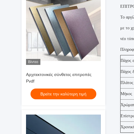
ΕΠΙΤΡ
Το αργί
με το χ
νέο τύπ
Πληροφο
Πάχος 
Βίντεο
Πάχος 
Αρχιτεκτονικές σύνθετες επιτροπές
Pvdf
Πλάτος
Βρείτε την καλύτερη τιμή
Μήκος
Χρώμα
Επίστρ
Χρονικ