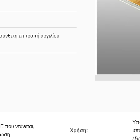
σύνθετη επιτροπή αργιλίου
Υπα
E που ντύνεται,
Χρήση:
υπα
πωση
εξω