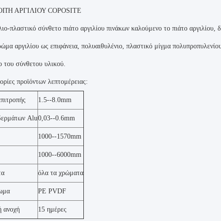
ΟΠΉ ΑΡΓΙΛΙΟΥ COPOSITE
λιο-πλαστικό σύνθετο πιάτο αργιλίου πινάκων καλούμενο το πιάτο αργιλίου, 
ρώμα αργιλίου ως επιφάνεια, πολυαιθυλένιο, πλαστικό μίγμα πολυπροπυλενίο
ο του σύνθετου υλικού.
ρίες προϊόντων λεπτομέρειας:
επιτροπής
1.5--8.0mm
δερμάτων Alu
0,03--0.6mm
1000--1570mm
1000--6000mm
τα
όλα τα χρώματα
ωμα
PE PVDF
ή ανοχή
15 ημέρες