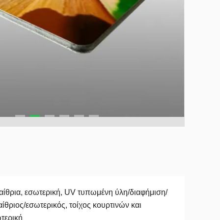
ίθρια, εσωτερική, UV τυπωμένη ύλη/διαφήμιση/
ίθριος/εσωτερικός, τοίχος κουρτινών και
τερική