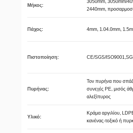
3050mm, 3050mm/40
Μήκος:
2440mm, προσαρμοσμ
Πάχος:
4mm, 1.04.0mm, 1.5
Πιστοποίηση:
CE/SGS/ISO9001,SGS
Τον πυρήνα που σπάζο
Πυρήνας:
συνεχές PE, μισός ά
αλεξίπυρος
Κράμα αργιλίου, LDP
Υλικό:
κανένας-τοξικό ή πυρκ