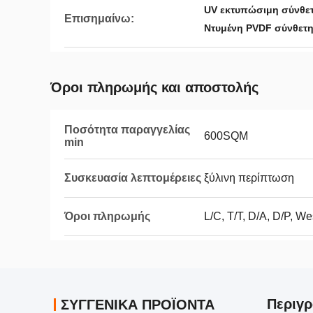
UV εκτυπώσιμη σύνθετ
Επισημαίνω:
Ντυμένη PVDF σύνθετη
Όροι πληρωμής και αποστολής
Ποσότητα παραγγελίας
600SQM
min
Συσκευασία λεπτομέρειες
ξύλινη περίπτωση
Όροι πληρωμής
L/C, T/T, D/A, D/P, W
Περιγρ
ΣΥΓΓΕΝΙΚΆ ΠΡΟΪΌΝΤΑ