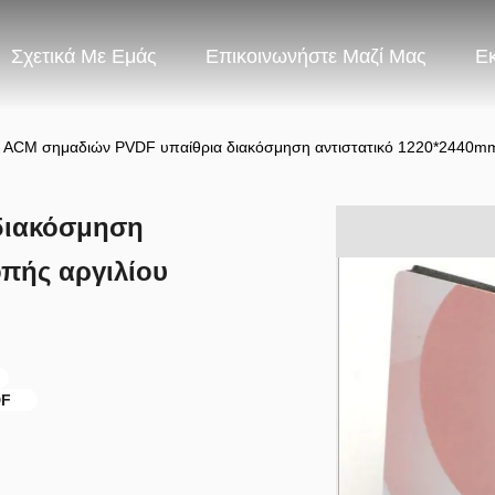
Σχετικά Με Εμάς
Επικοινωνήστε Μαζί Μας
Ε
ACM σημαδιών PVDF υπαίθρια διακόσμηση αντιστατικό 1220*2440mm
διακόσμηση
οπής αργιλίου
DF