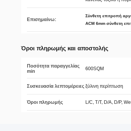
Σύνθετη επιτροπή αρ
Επισημαίνω:
ACM 6mm σύνθετη επι
Όροι πληρωμής και αποστολής
Ποσότητα παραγγελίας
600SQM
min
Συσκευασία λεπτομέρειες
ξύλινη περίπτωση
Όροι πληρωμής
L/C, T/T, D/A, D/P, W