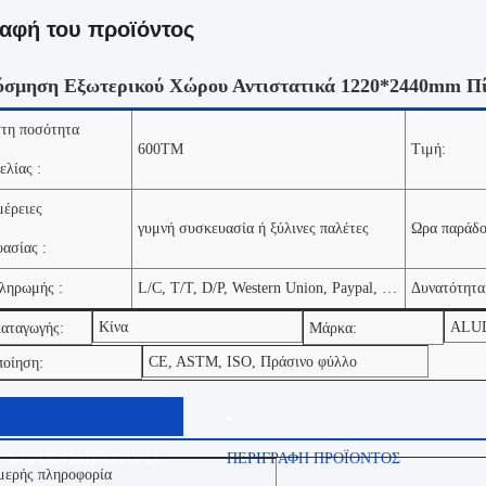
αφή του προϊόντος
όσμηση Εξωτερικού Χώρου Αντιστατικά 1220*2440mm Π
τη ποσότητα
600ΤΜ
Τιμή:
ελίας :
έρειες
γυμνή συσκευασία ή ξύλινες παλέτες
Ωρα παράδο
ασίας :
ληρωμής :
L/C, T/T, D/P, Western Union, Paypal, Money Gram, Μετρητά
Δυνατότητα
Κίνα
ALU
καταγωγής:
Μάρκα:
CE, ASTM, ISO, Πράσινο φύλλο
ποίηση:
ΟΜΕΡΗΣ ΠΛΗΡΟΦΟΡΙΑ
ΠΕΡΙΓΡΑΦΗ ΠΡΟΪΟΝΤΟΣ
μερής πληροφορία