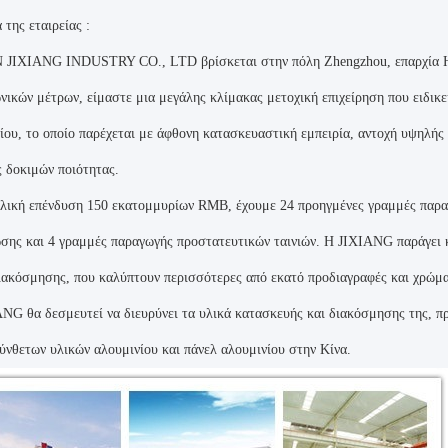
 της εταιρείας :
JIXIANG INDUSTRY CO., LTD βρίσκεται στην πόλη Zhengzhou, επαρχία Hen
νικών μέτρων, είμαστε μια μεγάλης κλίμακας μετοχική επιχείρηση που ειδικ
ίου, το οποίο παρέχεται με άφθονη κατασκευαστική εμπειρία, αντοχή υψηλής
 δοκιμών ποιότητας.
λική επένδυση 150 εκατομμυρίων RMB, έχουμε 24 προηγμένες γραμμές παραγ
σης και 4 γραμμές παραγωγής προστατευτικών ταινιών. Η JIXIANG παράγει κ
ιακόσμησης, που καλύπτουν περισσότερες από εκατό προδιαγραφές και χρώμα
NG θα δεσμευτεί να διευρύνει τα υλικά κατασκευής και διακόσμησης της, 
ύνθετων υλικών αλουμινίου και πάνελ αλουμινίου στην Κίνα.