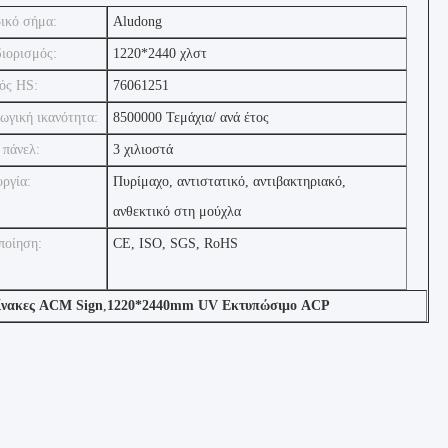
ικό σήμα:
Aludong
ιορισμός:
1220*2440 χλστ
ός HS:
76061251
ωγική ικανότητα:
8500000 Τεμάχια/ ανά έτος
 πάνελ:
3 χιλιοστά
υργία:
Πυρίμαχο, αντιστατικό, αντιβακτηριακό,
ανθεκτικό στη μούχλα
ποίηση:
CE, ISO, SGS, RoHS
πίνακες ACM Sign
,
1220*2440mm UV Εκτυπώσιμο ACP