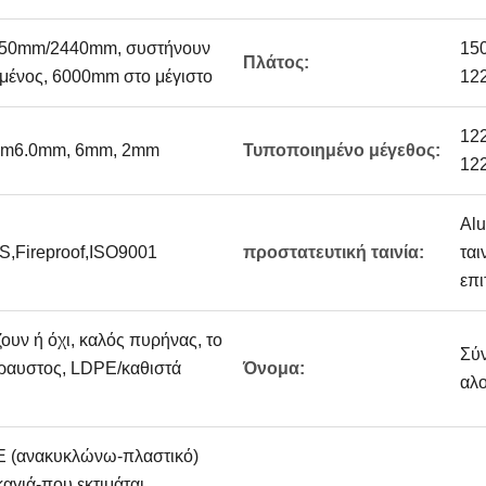
50mm/2440mm, συστήνουν
15
Πλάτος:
ένος, 6000mm στο μέγιστο
12
12
mm6.0mm, 6mm, 2mm
Τυποποιημένο μέγεθος:
12
Alu
,Fireproof,ISO9001
προστατευτική ταινία:
ται
επι
υν ή όχι, καλός πυρήνας, το
Σύν
θραυστος, LDPE/καθιστά
Όνομα:
αλο
E (ανακυκλώνω-πλαστικό)
αγιά-που εκτιμάται