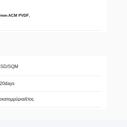
,
40mm ACM PVDF
USD/SQM
-20days
εκατομμύρια/έτος