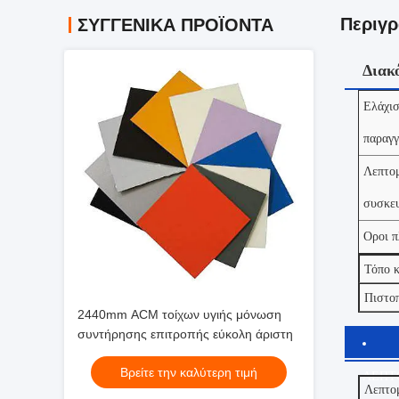
Περιγρ
ΣΥΓΓΕΝΙΚΆ ΠΡΟΪΌΝΤΑ
Διακ
Ελάχισ
παραγγ
Λεπτομ
συσκευ
Οροι π
Τόπο 
Πιστο
2440mm ACM τοίχων υγιής μόνωση
συντήρησης επιτροπής εύκολη άριστη
Βρείτε την καλύτερη τιμή
ΛΕΠΤ
Λεπτο