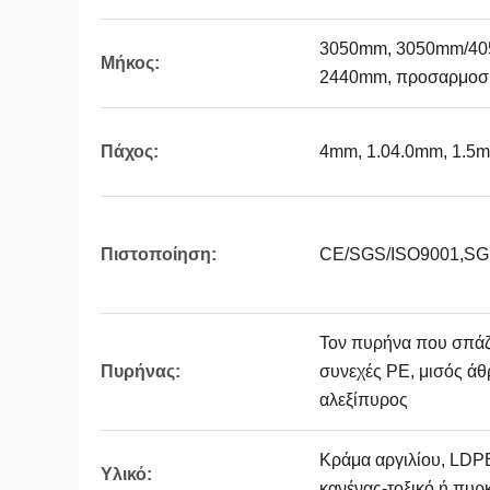
3050mm, 3050mm/40
Μήκος:
2440mm, προσαρμοσμ
Πάχος:
4mm, 1.04.0mm, 1.5
Πιστοποίηση:
CE/SGS/ISO9001,SGS
Τον πυρήνα που σπάζο
Πυρήνας:
συνεχές PE, μισός ά
αλεξίπυρος
Κράμα αργιλίου, LDP
Υλικό:
κανένας-τοξικό ή πυρκ