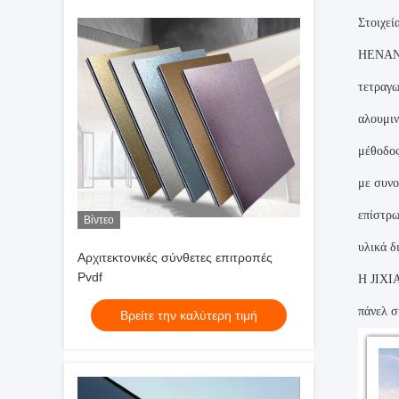
Στοιχεία
HENAN 
τετραγω
αλουμιν
μέθοδος
με συνο
επίστρω
Βίντεο
υλικά δ
Αρχιτεκτονικές σύνθετες επιτροπές
Pvdf
Η JIXIA
πάνελ σ
Βρείτε την καλύτερη τιμή