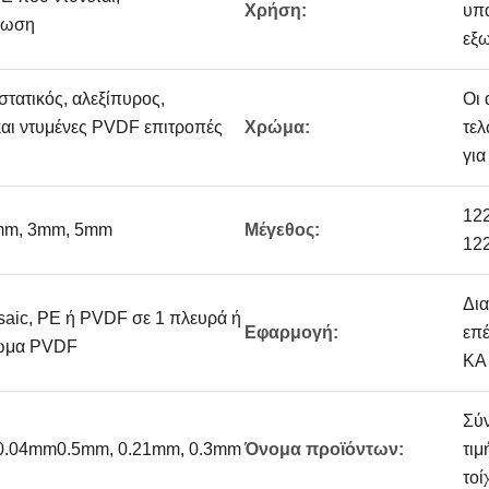
Χρήση:
υπα
πωση
εξω
στατικός, αλεξίπυρος,
Οι 
και ντυμένες PVDF επιτροπές
Χρώμα:
τελ
για
12
6mm, 3mm, 5mm
Μέγεθος:
12
Δια
ic, PE ή PVDF σε 1 πλευρά ή
Εφαρμογή:
επέ
ρωμα PVDF
ΚΑ
Σύ
 0.04mm0.5mm, 0.21mm, 0.3mm
Όνομα προϊόντων:
τιμ
τοί