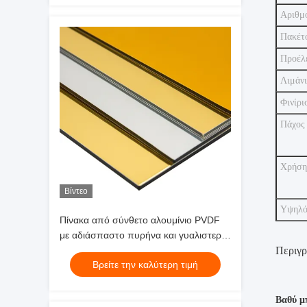
Αριθμ
Πακέτ
Προέλ
Λιμάνι
Φινίρι
Πάχος 
Χρήση
Βίντεο
Υψηλό
Πίνακα από σύνθετο αλουμίνιο PVDF
με αδιάσπαστο πυρήνα και γυαλιστερή
επιφάνεια
Περιγρ
Βρείτε την καλύτερη τιμή
Βαθύ μ