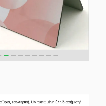
ίθρια, εσωτερική, UV τυπωμένη ύλη/διαφήμιση/