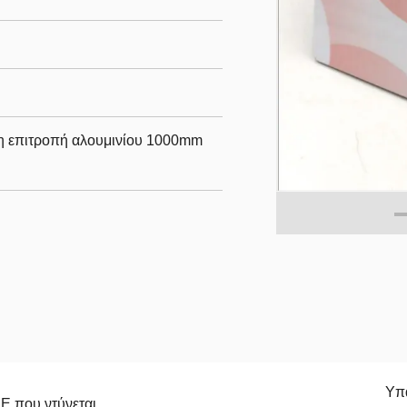
η επιτροπή αλουμινίου 1000mm
Υπα
E που ντύνεται,