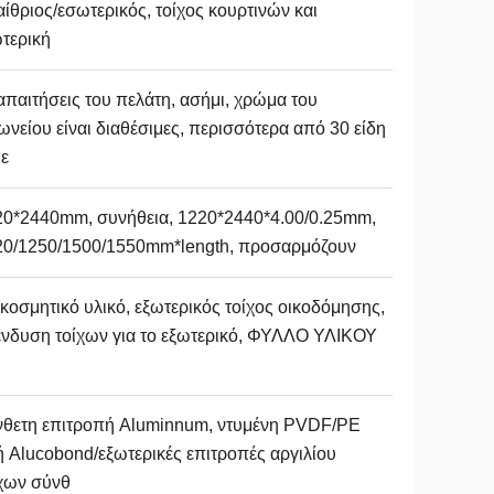
ίθριος/εσωτερικός, τοίχος κουρτινών και
τερική
απαιτήσεις του πελάτη, ασήμι, χρώμα του
ωνείου είναι διαθέσιμες, περισσότερα από 30 είδη
 ε
20*2440mm, συνήθεια, 1220*2440*4.00/0.25mm,
20/1250/1500/1550mm*length, προσαρμόζουν
κοσμητικό υλικό, εξωτερικός τοίχος οικοδόμησης,
νδυση τοίχων για το εξωτερικό, ΦΥΛΛΟ ΥΛΙΚΟΥ
νθετη επιτροπή Aluminnum, ντυμένη PVDF/PE
ή Alucobond/εξωτερικές επιτροπές αργιλίου
χων σύνθ