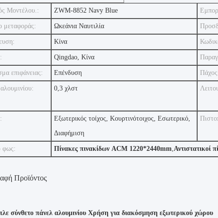
ός Μοντέλου.:
ZWM-8852 Navy Blue
Εμπορ
ο μεταφοράς:
Ωκεάνια Ναυτιλία
Προσδ
ευση:
Κίνα
Κωδικ
:
Qingdao, Κίνα
Παραγ
σμα επιφάνειας:
Επένδυση
Πάχος
αλουμινίου:
0,3 χλστ
Λειτο
:
Εξωτερικός τοίχος, Κουρτινότοιχος, Εσωτερικό,
Πιστο
Διαφήμιση
 φως:
Πίνακες πινακίδων ACM 1220*2440mm
,
Αντιστατικοί 
αφή Προϊόντος
πλε σύνθετο πάνελ αλουμινίου Χρήση για διακόσμηση εξωτερικού χώρου