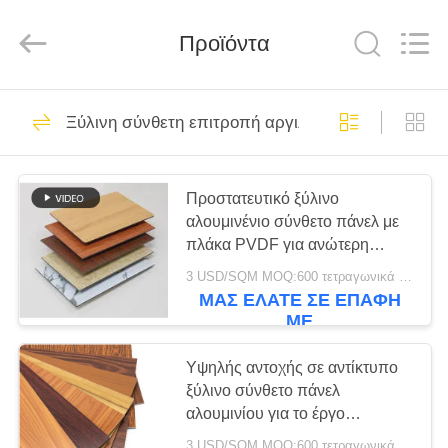
Henan
Jixiang
Industrial
Προϊόντα
Co.,
Ltd.
All
Rights
Reserved.
ΣΠΊΤΙ
323
Ξύλινη σύνθετη επιτροπή αργιλίου
Σύνθετη επιτροπή
ΠΡΟΪΌΝΤΑ
αργιλίου PE
Προστατευτικό ξύλινο
αλουμινένιο σύνθετο πάνελ με
ΣΧΕΤΙΚΆ
πλάκα PVDF για ανώτερη
ΜΕ
προστασία της επιφάνειας
3 USD/SQM MOQ:600 τετραγωνικά μέτρα
ΕΜΆΣ
ΜΑΣ ΕΛΆΤΕ ΣΕ ΕΠΑΦΉ
253
ΜΕ
Σύνθετη επιτροπή
ΠΕΡΙΟΔΕΊΑ
Υψηλής αντοχής σε αντίκτυπο
ΣΤΟ
ξύλινο σύνθετο πάνελ
αργιλίου PVDF
αλουμινίου για το έργο
ΕΡΓΟΣΤΆΣΙΟ
κατασκευής σας
3 USD/SQM MOQ:600 τετραγωνικά μέτρα