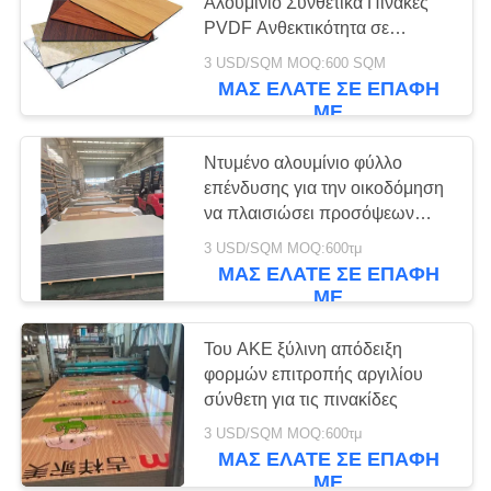
ΠΡΟΣΦΟΡΆ
Αλουμίνιο Συνθετικά Πίνακες
PVDF Ανθεκτικότητα σε
καιρικές συνθήκες
3 USD/SQM MOQ:600 SQM
SITEMAP
76
ΜΑΣ ΕΛΆΤΕ ΣΕ ΕΠΑΦΉ
ΜΕ
Σύνθετη επιτροπή
ΠΟΛΙΤΙΚΉ
αργιλίου καθρεφτών
Ντυμένο αλουμίνιο φύλλο
ΑΠΟΡΡΉΤΟΥ
επένδυσης για την οικοδόμηση
να πλαισιώσει προσόψεων
τοίχων κουρτινών
3 USD/SQM MOQ:600τμ
ΜΑΣ ΕΛΆΤΕ ΣΕ ΕΠΑΦΉ
ΜΕ
65
Βουρτσισμένη
Του ΑΚΕ ξύλινη απόδειξη
φορμών επιτροπής αργιλίου
σύνθετη επιτροπή
σύνθετη για τις πινακίδες
αργιλίου
3 USD/SQM MOQ:600τμ
ΜΑΣ ΕΛΆΤΕ ΣΕ ΕΠΑΦΉ
ΜΕ