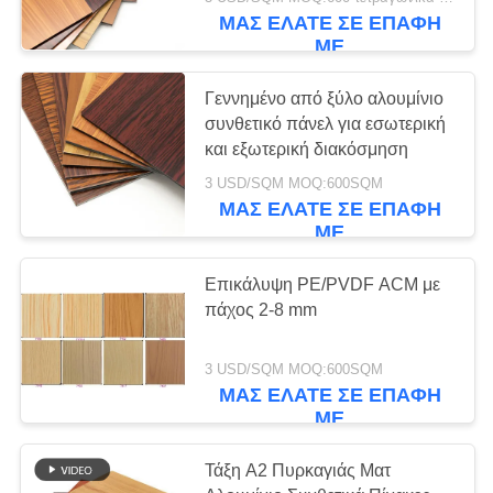
ΜΑΣ ΕΛΆΤΕ ΣΕ ΕΠΑΦΉ
ΈΛΕΓΧΟΣ
ΜΕ
ΠΟΙΌΤΗΤΑΣ
109
Γεννημένο από ξύλο αλουμίνιο
συνθετικό πάνελ για εσωτερική
Ξύλινη σύνθετη
ΕΠΙΚΟΙΝΩΝΉΣΤΕ
και εξωτερική διακόσμηση
επιτροπή αργιλίου
ΜΑΖΊ
3 USD/SQM MOQ:600SQM
ΜΑΣ ΕΛΆΤΕ ΣΕ ΕΠΑΦΉ
ΜΑΣ
ΜΕ
ΕΙΔΉΣΕΙΣ
Επικάλυψη PE/PVDF ACM με
πάχος 2-8 mm
77
ΥΠΟΘΈΣΕΙΣ
Μαρμάρινη σύνθετη
3 USD/SQM MOQ:600SQM
ΜΑΣ ΕΛΆΤΕ ΣΕ ΕΠΑΦΉ
επιτροπή αργιλίου
ΜΕ
ΖΗΤΉΣΤΕ
ΜΙΑ
Τάξη Α2 Πυρκαγιάς Ματ