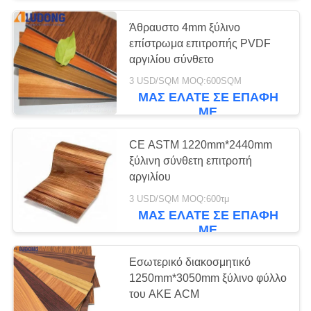
Άθραυστο 4mm ξύλινο
134
επίστρωμα επιτροπής PVDF
Αλεξίπυρη σύνθετη
αργιλίου σύνθετο
3 USD/SQM MOQ:600SQM
επιτροπή αργιλίου
ΜΑΣ ΕΛΆΤΕ ΣΕ ΕΠΑΦΉ
ΜΕ
CE ASTM 1220mm*2440mm
ξύλινη σύνθετη επιτροπή
αργιλίου
65
3 USD/SQM MOQ:600τμ
UV εκτυπώσιμη
ΜΑΣ ΕΛΆΤΕ ΣΕ ΕΠΑΦΉ
ΜΕ
σύνθετη επιτροπή
Εσωτερικό διακοσμητικό
αργιλίου
1250mm*3050mm ξύλινο φύλλο
του ΑΚΕ ACM