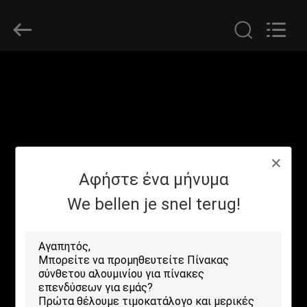
Henan
Jixiang
Industrial
Co.,
Ltd.
All
Rights
Reserved.
ΣΠΊΤΙ
ΠΡΟΪΌΝΤΑ
ΣΧΕΤΙΚΆ
Αφήστε ένα μήνυμα
ΜΕ
ΕΜΆΣ
We bellen je snel terug!
ΠΕΡΙΟΔΕΊΑ
ΣΤΟ
ΕΡΓΟΣΤΆΣΙΟ