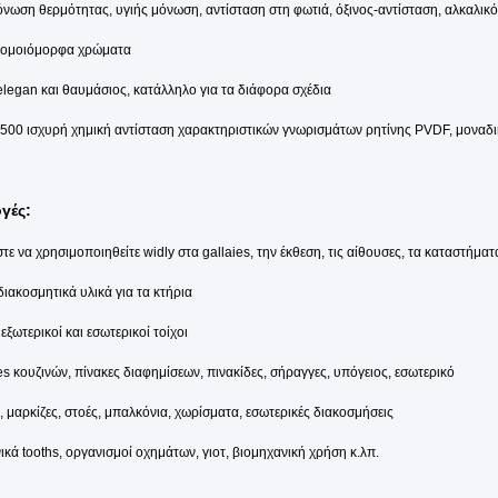
όνωση θερμότητας, υγιής μόνωση, αντίσταση στη φωτιά, όξινος-αντίσταση, αλκαλικ
 ομοιόμορφα χρώματα
 elegan και θαυμάσιος, κατάλληλο για τα διάφορα σχέδια
 500 ισχυρή χημική αντίσταση χαρακτηριστικών γνωρισμάτων ρητίνης PVDF, μοναδι
γές:
ε να χρησιμοποιηθείτε widly στα gallaies, την έκθεση, τις αίθουσες, τα καταστήματα,
διακοσμητικά υλικά για τα κτήρια
εξωτερικοί και εσωτερικοί τοίχοι
 κουζινών, πίνακες διαφημίσεων, πινακίδες, σήραγγες, υπόγειος, εσωτερικό
, μαρκίζες, στοές, μπαλκόνια, χωρίσματα, εσωτερικές διακοσμήσεις
κά tooths, οργανισμοί οχημάτων, γιοτ, βιομηχανική χρήση κ.λπ.