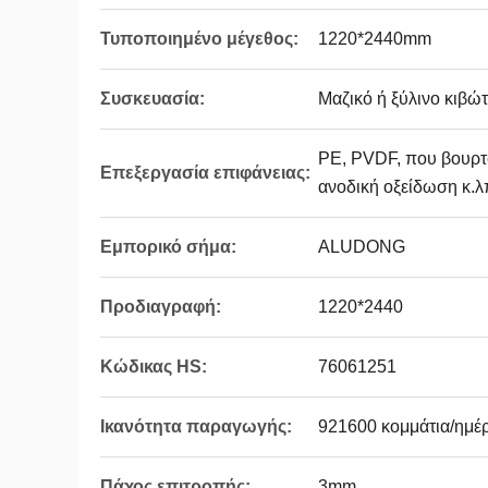
Τυποποιημένο μέγεθος:
1220*2440mm
Συσκευασία:
Μαζικό ή ξύλινο κιβώτ
PE, PVDF, που βουρτσ
Επεξεργασία επιφάνειας:
ανοδική οξείδωση κ.λ
Εμπορικό σήμα:
ALUDONG
Προδιαγραφή:
1220*2440
Κώδικας HS:
76061251
Ικανότητα παραγωγής:
921600 κομμάτια/ημέ
Πάχος επιτροπής:
3mm