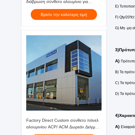
διάβρωση σύνθετο αλουμίνιο για
E) Τυποποι
επένδυση, τοίχους κουρτίνας,
Βρείτε την καλύτερη τιμή
εσωτερική διακόσμηση οροφής
F) Qty/20'
G) Μη -μη-s
3)Πρότυπ
A)
Πρότυπα
B) Τα πρότ
C) Τα πρότ
D) Τα πρότ
4)Χαρακτ
Factory Direct Custom σύνθετο πάνελ
A)
αλουμινίου ACP/ ACM Δωρεάν Δείγμα
Ελαφριά,
3mm 4mm για Διακόσμηση Τοίχων