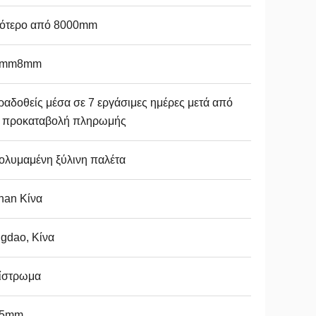
γότερο από 8000mm
5mm8mm
αδοθείς μέσα σε 7 εργάσιμες ημέρες μετά από
ν προκαταβολή πληρωμής
ολυμαμένη ξύλινη παλέτα
nan Κίνα
gdao, Κίνα
ίστρωμα
15mm