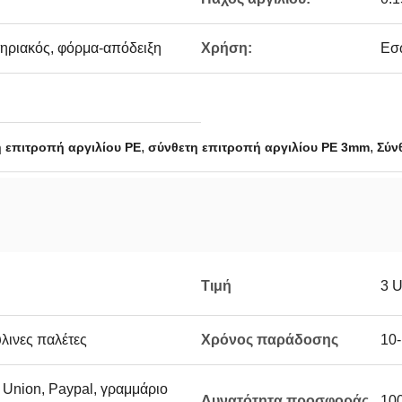
κτηριακός, φόρμα-απόδειξη
Χρήση:
Εσω
,
,
 επιτροπή αργιλίου PE
σύνθετη επιτροπή αργιλίου PE 3mm
Σύν
Τιμή
3 
λινες παλέτες
Χρόνος παράδοσης
10-
n Union, Paypal, γραμμάριο
Δυνατότητα προσφοράς
10