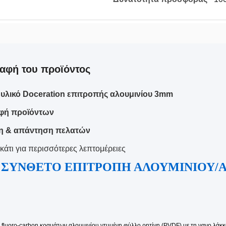
αφή του προϊόντος
 υλικό Doceration επιτροπής αλουμινίου 3mm
φή προϊόντων
 & απάντηση πελατών
κάτι για περισσότερες λεπτομέρειες
ΣΥΝΘΕΤΟ ΕΠΙΤΡΟΠΗ ΑΛΟΥΜΙΝΙΟΥ/
Ε το www.henan
fluoro-carbon κραμάτων αλουμινίου ντυμένη φύλλο ρητίνη (PVDF) με τη νανο λάκ