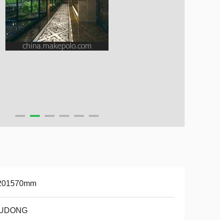
201570mm
UDONG