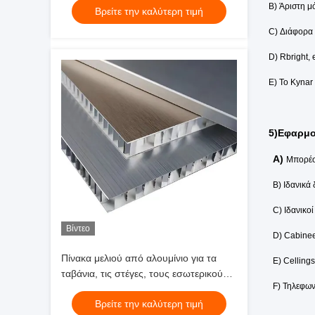
B) Άριστη μ
Βρείτε την καλύτερη τιμή
C) Διάφορα
D) Rbright,
E) Το Kynar
5)Εφαρμο
A)
Μπορέστ
B) Ιδανικά 
C) Ιδανικοί 
Βίντεο
D) Cabinees
Πίνακα μελιού από αλουμίνιο για τα
E) Cellings
ταβάνια, τις στέγες, τους εσωτερικούς
F) Τηλεφωνι
και εξωτερικούς τοίχους κλπ.
Βρείτε την καλύτερη τιμή