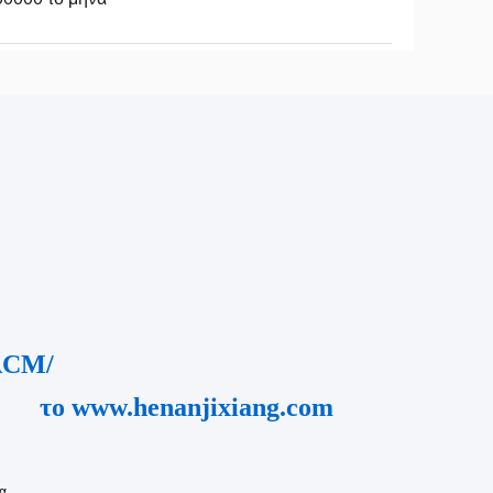
ACM/
jixiang.com
κα