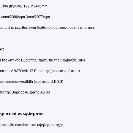
ημένο μέγεθος: 1220*2440mm
fcl: 4mm/2380sqm 3mm/2977sqm
tanard το μέγεθος είναι διαθέσιμο σύμφωνα με την απαίτηση
α:
 της δυτικής Ευρώπης (πρότυπα της Γερμανίας DIN)
υπα της ΑΝΑΤΟΛΙΚΗΣ Ευρώπης (ρωσικά πρότυπα)
υπα commonweathlth (πρότυπα U.K BS)
υπα της Βόρειας Αμερικής ASTM
ηριστικά γνωρίσματα:
 επίπεδη επιφάνεια και υψηλής αντοχής