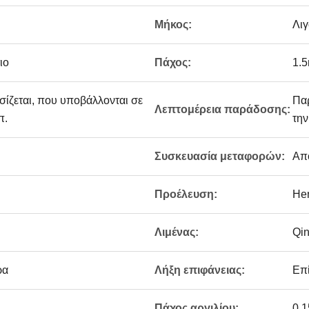
Μήκος:
Λι
ιο
Πάχος:
1.
ίζεται, που υποβάλλονται σε
Παρ
Λεπτομέρεια παράδοσης:
π.
τη
Συσκευασία μεταφορών:
Απ
Προέλευση:
He
Λιμένας:
Qin
ρα
Λήξη επιφάνειας:
Επ
Πάχος αργιλίου:
0.