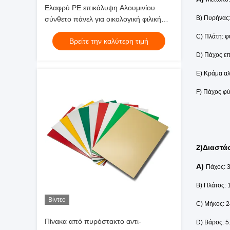
Ελαφρύ PE επικάλυψη Αλουμινίου
B) Πυρήνας:
σύνθετο πάνελ για οικολογική φιλική
σήμανση, μπροστινή πλευρά του
C) Πλάτη: φ
Βρείτε την καλύτερη τιμή
καταστήματος, εσωτερική διακόσμηση
D) Πάχος επ
E) Κράμα αλ
F) Πάχος φ
2)Διαστά
A)
Πάχος: 
B) Πλάτος:
Βίντεο
C) Μήκος: 
Πίνακα από πυρόστακτο αντι-
D) Βάρος: 