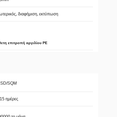
τερικός, διαφήμιση, εκτύπωση
θετη επιτροπή αργιλίου PE
USD/SQM
15 ημέρες
00000 το μήνα