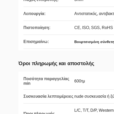
Λειτουργία:
Αντιστατικός, αντιβα
Πιστοποίηση:
CE, ISO, SGS, RoHS
Επισημαίνω:
Βουρτσισμένη σύνθετη
Όροι πληρωμής και αποστολής
Ποσότητα παραγγελίας
600τμ
min
Συσκευασία λεπτομέρειες
nude συσκευασία ή ξύ
L/C, T/T, D/P, Wester
Όροι πληρωμής