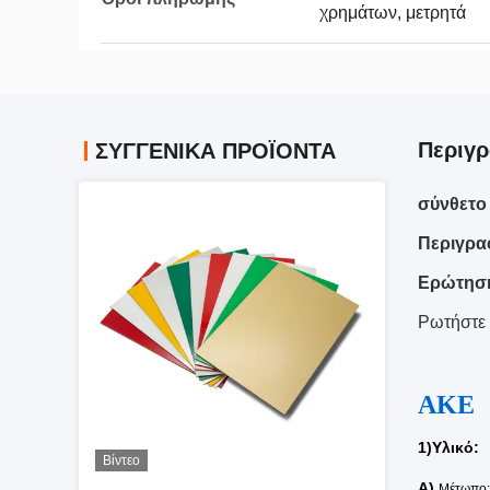
χρημάτων, μετρητά
Περιγρ
ΣΥΓΓΕΝΙΚΆ ΠΡΟΪΌΝΤΑ
σύνθετο
Περιγρα
Ερώτηση
Ρωτήστε 
ΑΚ
1)Υλικό:
Βίντεο
A)
Μέτωπο: 