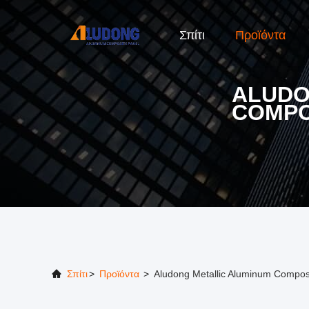
Σπίτι
Προϊόντα
ALUDO
COMPO
Σπίτι
>
Προϊόντα
>
Aludong Metallic Aluminum Compos