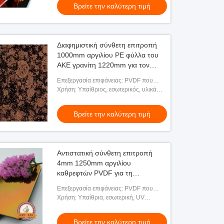
Βρείτε την καλύτερη τιμή
Διαφημιστική σύνθετη επιτροπή
1000mm αργιλίου PE φύλλα του
ΑΚΕ γρανίτη 1220mm για τον
τοίχο
Επεξεργασία επιφάνειας: PVDF που
ντύνεται, βουρτσισμένος, PE που
Χρήση: Υπαίθριος, εσωτερικός, υλικά
ντύνεται, εκτύπωση
διακοσμήσεων, εσωτερική εξωτερική
επένδυση τοίχων, διαφήμιση
Βρείτε την καλύτερη τιμή
Αντιστατική σύνθετη επιτροπή
4mm 1250mm αργιλίου
καθρεφτών PVDF για τη
διακόσμηση Orexterior
Επεξεργασία επιφάνειας: PVDF που
ντύνεται, PE που ντύνεται,
Χρήση: Υπαίθρια, εσωτερική, UV
βουρτσισμένος, εκτύπωση
τυπωμένη ύλη/διαφήμιση/υπαίθριος/
εσωτερικός, τοίχος κουρτινών και
Βρείτε την καλύτερη τιμή