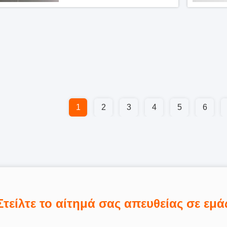
1
2
3
4
5
6
Στείλτε το αίτημά σας απευθείας σε εμά