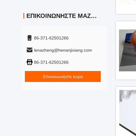
ΕΠΙΚΟΙΝΩΝΉΣΤΕ ΜΑΖΊ ΜΑΣ
86-371-62501266
lenazheng@henanjixiang.com
86-371-62501266
Επικοινωνήστε τώρα