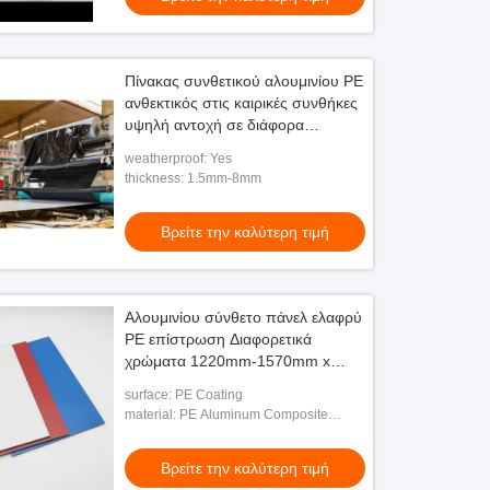
εξωτερική
Πίνακας συνθετικού αλουμινίου PE
ανθεκτικός στις καιρικές συνθήκες
υψηλή αντοχή σε διάφορα
χρώματα
weatherproof: Yes
thickness: 1.5mm-8mm
Βρείτε την καλύτερη τιμή
Αλουμινίου σύνθετο πάνελ ελαφρύ
PE επίστρωση Διαφορετικά
χρώματα 1220mm-1570mm x
2440mm-6000mm
surface: PE Coating
material: PE Aluminum Composite
Panel
Βρείτε την καλύτερη τιμή