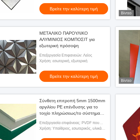
εσωτερικός, τοίχος κουρτινών και
Βρείτε την καλύτερη τιμή
εξωτερική
Βίντεο
ΜΕΤΑΛΙΚΟ ΠΑΡΟΥΛΙΚΟ
ΑΛΥΜΙΝΙΟΣ ΚΟΜΠΟΣΙΤ για
εξωτερική πρόσοψη
Επεξεργασία Επιφανειών: Λείος
Χρήση: εσωτερική, εξωτερική
Βρείτε την καλύτερη τιμή
Βίντεο
Σύνθετη επιτροπή 5mm 1500mm
αργιλίου PE επένδυσης για το
τοιχίο πληρώσεως/το σύστημα
σηματοδότησης
Επεξεργασία επιφάνειας: PVDF που
ντύνεται, βουρτσισμένος, PE που
Χρήση: Υπαίθριος, εσωτερικός, υλικά
ντύνεται, εκτύπωση
διακοσμήσεων, εσωτερική εξωτερική
επένδυση τοίχων, διαφήμιση