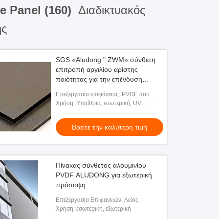
e Panel (160)
Διαδικτυακός
ής
SGS «Aludong " ZWM» σύνθετη
επιτροπή αργιλίου αρίστης
ποιότητας για την επένδυση
τοίχων διακοσμήσεων
Επεξεργασία επιφάνειας: PVDF που
ντύνεται, PE που ντύνεται,
Χρήση: Υπαίθρια, εσωτερική, UV
βουρτσισμένος, εκτύπωση
τυπωμένη ύλη/διαφήμιση/υπαίθριος/
εσωτερικός, τοίχος κουρτινών και
Βρείτε την καλύτερη τιμή
εξωτερική
Πίνακας σύνθετος αλουμινίου
PVDF ALUDONG για εξωτερική
πρόσοψη
Επεξεργασία Επιφανειών: Λείος
Χρήση: εσωτερική, εξωτερική