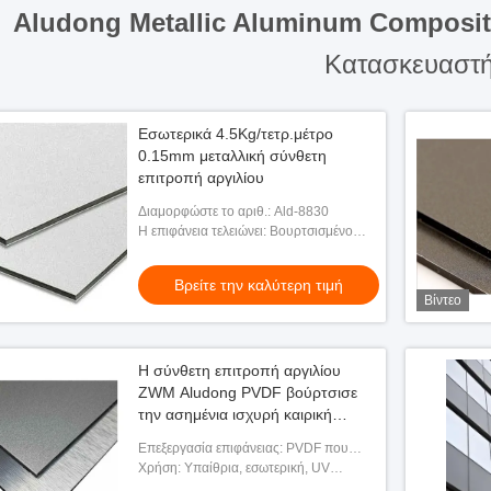
Aludong Metallic Aluminum Composit
Κατασκευαστ
Εσωτερικά 4.5Kg/τετρ.μέτρο
0.15mm μεταλλική σύνθετη
επιτροπή αργιλίου
Διαμορφώστε το αριθ.: Ald-8830
Η επιφάνεια τελειώνει: Βουρτσισμένο
σφένδαμνος PE καθρεφτών
Βρείτε την καλύτερη τιμή
Βίντεο
Η σύνθετη επιτροπή αργιλίου
ZWM Aludong PVDF βούρτσισε
την ασημένια ισχυρή καιρική
αντίσταση του ΑΚΕ
Επεξεργασία επιφάνειας: PVDF που
ντύνεται, PE που ντύνεται,
Χρήση: Υπαίθρια, εσωτερική, UV
βουρτσισμένος, εκτύπωση
τυπωμένη ύλη/διαφήμιση/υπαίθριος/