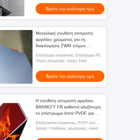
Βρείτε την καλύτερη τιμή
Μεταλλική σύνθετη επιτροπή
αργιλίου χρώματος για τη
διακόσμηση ZWM τοίχων
κουρτινών - 88
Επίστρωμα επιφάνειας: Επίστρωμα PE
Πάχος επιτροπής: πάχος 4mm
Βρείτε την καλύτερη τιμή
Η σύνθετη επιτροπή αργιλίου
ΒΑΘΜΟΎ FR καθιστά αλεξίπυρη
το επίστρωμα 4mm PVDF για
Inerior
Επεξεργασία επιφάνειας: PVDF που
ντύνεται, βουρτσισμένος, PE που
Χρήση: Υπαίθριος, εσωτερικός, υλικά
ντύνεται, εκτύπωση
διακοσμήσεων, εσωτερική εξωτερική
επένδυση τοίχων, διαφήμιση