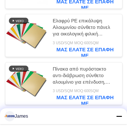
ΜΑΣ ΕΛΆΤΕ ΣΕ ΕΠΑΦΉ
ΜΕ
Ελαφρύ PE επικάλυψη
Αλουμινίου σύνθετο πάνελ
για οικολογική φιλική
σήμανση, μπροστινή πλευρά
3 USD/SQM MOQ:600SQM
του καταστήματος, εσωτερική
ΜΑΣ ΕΛΆΤΕ ΣΕ ΕΠΑΦΉ
διακόσμηση
ΜΕ
Πίνακα από πυρόστακτο
αντι-διάβρωση σύνθετο
αλουμίνιο για επένδυση,
τοίχους κουρτίνας, εσωτερική
3 USD/SQM MOQ:600SQM
διακόσμηση οροφής
ΜΑΣ ΕΛΆΤΕ ΣΕ ΕΠΑΦΉ
ΜΕ
James
Λαϊκή κατηγορία
Όλα