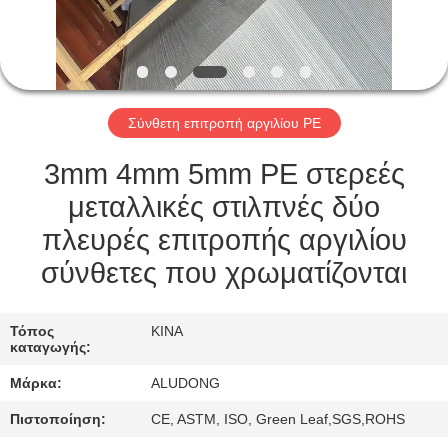
ΈΛΕΓΧΟΣ
ΠΟΙΌΤΗΤΑΣ
Σύνθετη επιτροπή αργιλίου PE
ΕΠΙΚΟΙΝΩΝΉΣΤΕ
ΜΑΖΊ
3mm 4mm 5mm PE στερεές
ΜΑΣ
μεταλλικές στιλπνές δύο
πλευρές επιτροπής αργιλίου
ΕΙΔΉΣΕΙΣ
σύνθετες που χρωματίζονται
ΥΠΟΘΈΣΕΙΣ
Τόπος
ΚΙΝΑ
καταγωγής:
Μάρκα:
ALUDONG
ΖΗΤΉΣΤΕ
ΜΙΑ
Πιστοποίηση:
CE, ASTM, ISO, Green Leaf,SGS,ROHS