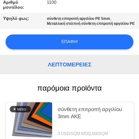
ΠΡΟΣΦΟΡΆ
Αριθμό
1100
μοντέλου:
Υψηλό φως:
,
σύνθετη επιτροπή αργιλίου PE 5mm
SITEMAP
Μεταλλική στιλπνή σύνθετη επιτροπή αργιλίου PE
ΠΟΛΙΤΙΚΉ
ΕΠΑΦΉ!
ΑΠΟΡΡΉΤΟΥ
ΛΕΠΤΟΜΈΡΕΙΕΣ
παρόμοια προϊόντα
σύνθετη επιτροπή αργιλίου
3mm ΑΚΕ
3 USD/SQM MOQ:600SQM