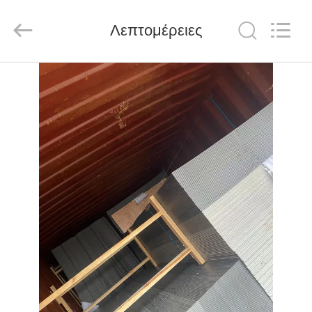
Henan
Jixiang
Industrial
Λεπτομέρειες
Co.,
Ltd.
All
Rights
Reserved.
ΣΠΊΤΙ
ΠΡΟΪΌΝΤΑ
ΣΧΕΤΙΚΆ
ΜΕ
ΕΜΆΣ
ΠΕΡΙΟΔΕΊΑ
ΣΤΟ
ΕΡΓΟΣΤΆΣΙΟ