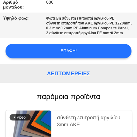
ΠΡΟΣΦΟΡΆ
Αριθμό
086
μοντέλου:
Υψηλό φως:
,
Φωτεινή σύνθετη επιτροπή αργιλίου PE
SITEMAP
,
σύνθετη επιτροπή του ΑΚΕ αργιλίου PE 1220mm
,
0.2 mm*0.2mm PE Aluminum Composite Panel
2 σύνθετη επιτροπή αργιλίου PE mm*0.2mm
ΠΟΛΙΤΙΚΉ
ΑΠΟΡΡΉΤΟΥ
ΕΠΑΦΉ!
ΛΕΠΤΟΜΈΡΕΙΕΣ
παρόμοια προϊόντα
σύνθετη επιτροπή αργιλίου
3mm ΑΚΕ