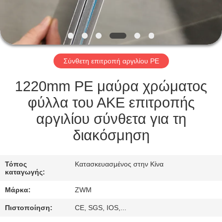
ΈΛΕΓΧΟΣ
ΠΟΙΌΤΗΤΑΣ
Σύνθετη επιτροπή αργιλίου PE
ΕΠΙΚΟΙΝΩΝΉΣΤΕ
ΜΑΖΊ
1220mm PE μαύρα χρώματος
ΜΑΣ
φύλλα του ΑΚΕ επιτροπής
αργιλίου σύνθετα για τη
ΕΙΔΉΣΕΙΣ
διακόσμηση
ΥΠΟΘΈΣΕΙΣ
Τόπος
Κατασκευασμένος στην Κίνα
καταγωγής:
Μάρκα:
ZWM
ΖΗΤΉΣΤΕ
ΜΙΑ
Πιστοποίηση:
CE, SGS, IOS,...