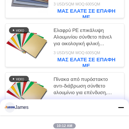
3 USD/SQM MOQ:600SQM
ΜΑΣ ΕΛΆΤΕ ΣΕ ΕΠΑΦΉ
ΜΕ
Ελαφρύ PE επικάλυψη
Αλουμινίου σύνθετο πάνελ
για οικολογική φιλική
σήμανση, μπροστινή πλευρά
3 USD/SQM MOQ:600SQM
του καταστήματος, εσωτερική
ΜΑΣ ΕΛΆΤΕ ΣΕ ΕΠΑΦΉ
διακόσμηση
ΜΕ
Πίνακα από πυρόστακτο
αντι-διάβρωση σύνθετο
αλουμίνιο για επένδυση,
τοίχους κουρτίνας, εσωτερική
3 USD/SQM MOQ:600SQM
διακόσμηση οροφής
James
ΜΑΣ ΕΛΆΤΕ ΣΕ ΕΠΑΦΉ
ΜΕ
10:12 AM