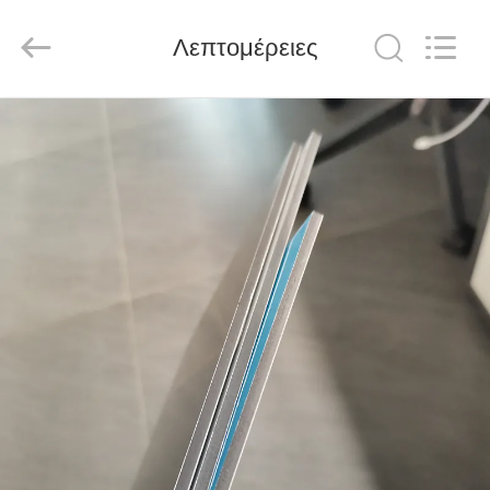
Henan
Jixiang
Industrial
Λεπτομέρειες
Co.,
Ltd.
All
Rights
Reserved.
ΣΠΊΤΙ
ΠΡΟΪΌΝΤΑ
ΣΧΕΤΙΚΆ
ΜΕ
ΕΜΆΣ
ΠΕΡΙΟΔΕΊΑ
ΣΤΟ
ΕΡΓΟΣΤΆΣΙΟ