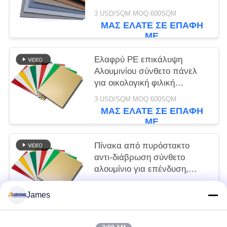
3 USD/SQM MOQ:600SQM
ΜΑΣ ΕΛΆΤΕ ΣΕ ΕΠΑΦΉ
ΜΕ
Ελαφρύ PE επικάλυψη
Αλουμινίου σύνθετο πάνελ
για οικολογική φιλική
σήμανση, μπροστινή πλευρά
3 USD/SQM MOQ:600SQM
του καταστήματος, εσωτερική
ΜΑΣ ΕΛΆΤΕ ΣΕ ΕΠΑΦΉ
διακόσμηση
ΜΕ
Πίνακα από πυρόστακτο
αντι-διάβρωση σύνθετο
αλουμίνιο για επένδυση,
τοίχους κουρτίνας, εσωτερική
3 USD/SQM MOQ:600SQM
διακόσμηση οροφής
James
ΜΑΣ ΕΛΆΤΕ ΣΕ ΕΠΑΦΉ
ΜΕ