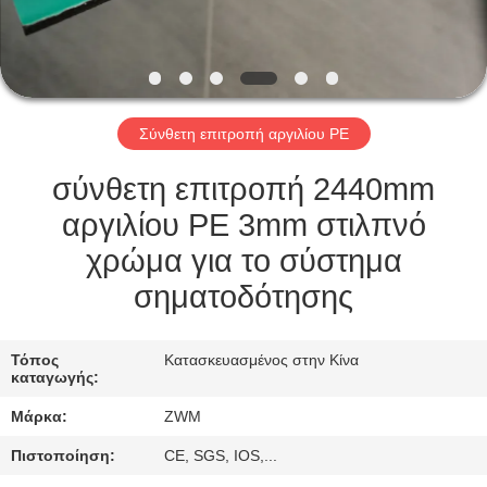
ΈΛΕΓΧΟΣ
ΠΟΙΌΤΗΤΑΣ
Σύνθετη επιτροπή αργιλίου PE
ΕΠΙΚΟΙΝΩΝΉΣΤΕ
ΜΑΖΊ
σύνθετη επιτροπή 2440mm
ΜΑΣ
αργιλίου PE 3mm στιλπνό
χρώμα για το σύστημα
ΕΙΔΉΣΕΙΣ
σηματοδότησης
ΥΠΟΘΈΣΕΙΣ
Τόπος
Κατασκευασμένος στην Κίνα
καταγωγής:
Μάρκα:
ZWM
ΖΗΤΉΣΤΕ
ΜΙΑ
Πιστοποίηση:
CE, SGS, IOS,...