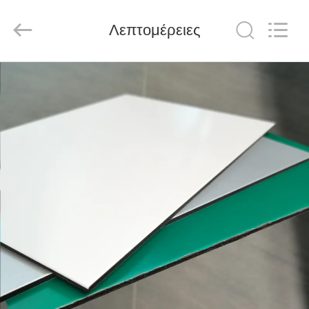
Henan
Jixiang
Industrial
Λεπτομέρειες
Co.,
Ltd.
All
Rights
Reserved.
ΣΠΊΤΙ
ΠΡΟΪΌΝΤΑ
ΣΧΕΤΙΚΆ
ΜΕ
ΕΜΆΣ
ΠΕΡΙΟΔΕΊΑ
ΣΤΟ
ΕΡΓΟΣΤΆΣΙΟ