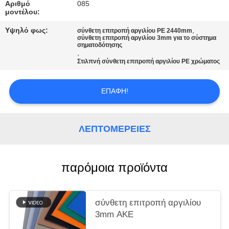
ΠΡΟΣΦΟΡΆ
Αριθμό
085
μοντέλου:
Υψηλό φως:
,
σύνθετη επιτροπή αργιλίου PE 2440mm
SITEMAP
σύνθετη επιτροπή αργιλίου 3mm για το σύστημα
σηματοδότησης
,
Στιλπνή σύνθετη επιτροπή αργιλίου PE χρώματος
ΠΟΛΙΤΙΚΉ
ΑΠΟΡΡΉΤΟΥ
ΕΠΑΦΉ!
ΛΕΠΤΟΜΈΡΕΙΕΣ
παρόμοια προϊόντα
σύνθετη επιτροπή αργιλίου
3mm ΑΚΕ