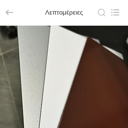
Henan
Jixiang
Industrial
Λεπτομέρειες
Co.,
Ltd.
All
Rights
Reserved.
ΣΠΊΤΙ
ΠΡΟΪΌΝΤΑ
ΣΧΕΤΙΚΆ
ΜΕ
ΕΜΆΣ
ΠΕΡΙΟΔΕΊΑ
ΣΤΟ
ΕΡΓΟΣΤΆΣΙΟ