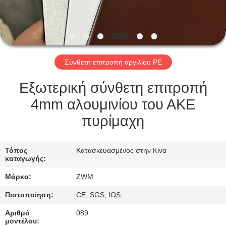
ΈΛΕΓΧΟΣ
ΠΟΙΌΤΗΤΑΣ
Σύνθετη επιτροπή αργιλίου PE
ΕΠΙΚΟΙΝΩΝΉΣΤΕ
ΜΑΖΊ
Εξωτερική σύνθετη επιτροπή
ΜΑΣ
4mm αλουμινίου του ΑΚΕ
πυρίμαχη
ΕΙΔΉΣΕΙΣ
Τόπος
Κατασκευασμένος στην Κίνα
καταγωγής:
ΥΠΟΘΈΣΕΙΣ
Μάρκα:
ZWM
ΖΗΤΉΣΤΕ
Πιστοποίηση:
CE, SGS, IOS,...
ΜΙΑ
Αριθμό
089
μοντέλου: