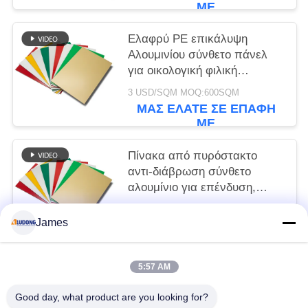
ΜΕ
Ελαφρύ PE επικάλυψη
Αλουμινίου σύνθετο πάνελ
για οικολογική φιλική
σήμανση, μπροστινή πλευρά
3 USD/SQM MOQ:600SQM
του καταστήματος, εσωτερική
ΜΑΣ ΕΛΆΤΕ ΣΕ ΕΠΑΦΉ
διακόσμηση
ΜΕ
Πίνακα από πυρόστακτο
αντι-διάβρωση σύνθετο
αλουμίνιο για επένδυση,
τοίχους κουρτίνας, εσωτερική
3 USD/SQM MOQ:600SQM
διακόσμηση οροφής
James
ΜΑΣ ΕΛΆΤΕ ΣΕ ΕΠΑΦΉ
ΜΕ
5:57 AM
Λαϊκή κατηγορία
Όλα
Good day, what product are you looking for?