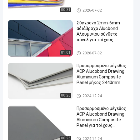
Πίνακα Για Κεραμίδες
Τείχους Κεραμίδες
Σύνθετη επιτροπή αργιλίου P
00:31
2026-07-02
εσωτερικό καταφύγιο
VDF
Σύγχρονο 2mm-6mm
αδιάβροχο Alucbond
Αλουμινίου σύνθετο
πάνελ για τοίχους
κουρτίνας
Σύνθετη επιτροπή αργιλίου P
01:01
2026-07-02
VDF
Προσαρμοσμένο μέγεθος
ACP Alucobond Drawing
Aluminium Composite
Panel μήκος 2440mm
Σύνθετο πάνελ αλουμινίου
00:26
2024-12-24
Προσαρμοσμένο μέγεθος
ACP Alucobond Drawing
Aluminium Composite
Panel για τοίχους
κουρτίνας
Σύνθετο πάνελ αλουμινίου
00:26
2024-12-24