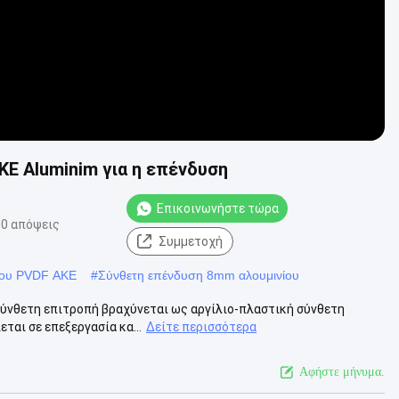
Ε Aluminim για η επένδυση
Επικοινωνήστε τώρα
0 απόψεις
Συμμετοχή
ίου PVDF ΑΚΕ
#
Σύνθετη επένδυση 8mm αλουμινίου
σύνθετη επιτροπή βραχύνεται ως αργίλιο-πλαστική σύνθετη
ται σε επεξεργασία κα...
Δείτε περισσότερα
Αφήστε μήνυμα.