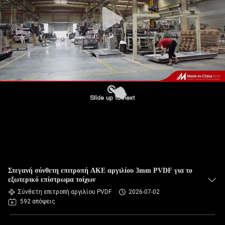
ΈΛΕΓΧΟΣ
ΠΟΙΌΤΗΤΑΣ
ΕΠΙΚΟΙΝΩΝΉΣΤΕ
ΜΑΖΊ
ΜΑΣ
ΕΙΔΉΣΕΙΣ
ΥΠΟΘΈΣΕΙΣ
Στεγανή σύνθετη επιτροπή ΑΚΕ αργιλίου 3mm PVDF για το
εξωτερικό επίστρωμα τοίχων
Σύνθετη επιτροπή αργιλίου PVDF
2026-07-02
ΖΗΤΉΣΤΕ
592 απόψεις
ΜΙΑ