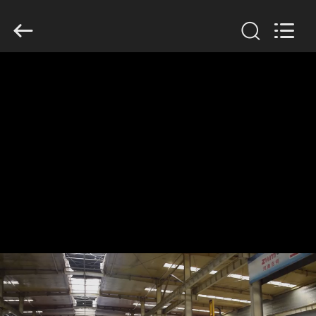
Henan
Jixiang
Industrial
Co.,
Ltd.
All
Rights
Reserved.
ΣΠΊΤΙ
ΠΡΟΪΌΝΤΑ
ΣΧΕΤΙΚΆ
ΜΕ
ΕΜΆΣ
ΠΕΡΙΟΔΕΊΑ
ΣΤΟ
ΕΡΓΟΣΤΆΣΙΟ