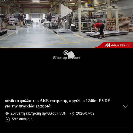
ΈΛΕΓΧΟΣ
ΠΟΙΌΤΗΤΑΣ
ΕΠΙΚΟΙΝΩΝΉΣΤΕ
ΜΑΖΊ
ΜΑΣ
ΕΙΔΉΣΕΙΣ
ΥΠΟΘΈΣΕΙΣ
σύνθετα φύλλα του ΑΚΕ επιτροπής αργιλίου 1240m PVDF
για την πινακίδα ελαφριά
Σύνθετη επιτροπή αργιλίου PVDF
2026-07-02
ΖΗΤΉΣΤΕ
592 απόψεις
ΜΙΑ