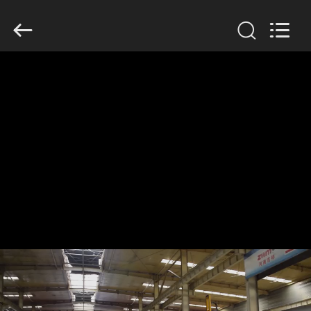
Henan
Jixiang
Industrial
Co.,
Ltd.
All
Rights
Reserved.
ΣΠΊΤΙ
ΠΡΟΪΌΝΤΑ
ΣΧΕΤΙΚΆ
ΜΕ
ΕΜΆΣ
ΠΕΡΙΟΔΕΊΑ
ΣΤΟ
ΕΡΓΟΣΤΆΣΙΟ