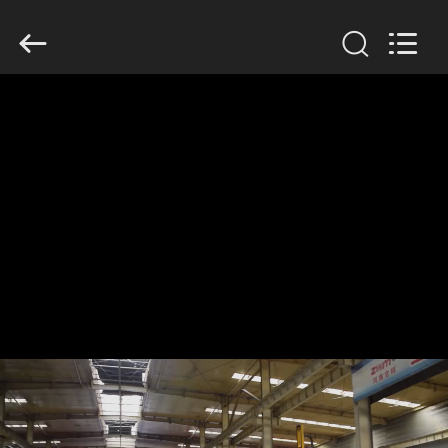
Henan
Jixiang
Industrial
Co.,
Ltd.
All
Rights
Reserved.
ΣΠΊΤΙ
ΠΡΟΪΌΝΤΑ
ΣΧΕΤΙΚΆ
ΜΕ
ΕΜΆΣ
ΠΕΡΙΟΔΕΊΑ
ΣΤΟ
ΕΡΓΟΣΤΆΣΙΟ