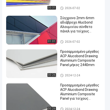
Πίνακα Για Κεραμίδες
Τείχους Κεραμίδες
Σύνθετη επιτροπή αργιλίου P
00:31
2026-07-02
εσωτερικό καταφύγιο
VDF
Σύγχρονο 2mm-6mm
αδιάβροχο Alucbond
Αλουμινίου σύνθετο
πάνελ για τοίχους
κουρτίνας
Σύνθετη επιτροπή αργιλίου P
01:01
2026-07-02
VDF
Προσαρμοσμένο μέγεθος
ACP Alucobond Drawing
Aluminium Composite
Panel μήκος 2440mm
Σύνθετο πάνελ αλουμινίου
00:26
2024-12-24
Προσαρμοσμένο μέγεθος
ACP Alucobond Drawing
Aluminium Composite
Panel για τοίχους
κουρτίνας
Σύνθετο πάνελ αλουμινίου
00:26
2024-12-24