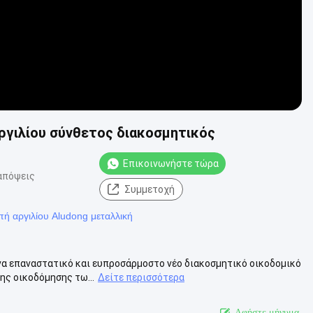
ργιλίου σύνθετος διακοσμητικός
Επικοινωνήστε τώρα
απόψεις
Συμμετοχή
πή αργιλίου Aludong μεταλλική
ένα επαναστατικό και ευπροσάρμοστο νέο διακοσμητικό οικοδομικό
ης οικοδόμησης τω...
Δείτε περισσότερα
Αφήστε μήνυμα.