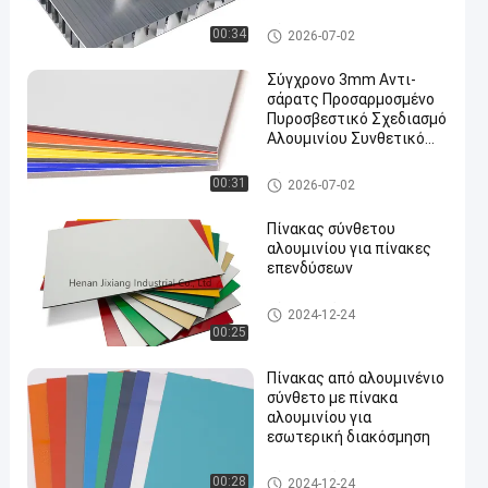
εξωτερικούς τοίχους
κλπ.
Σύνθετη επιτροπή αργιλίου P
00:34
2026-07-02
E
Σύγχρονο 3mm Αντι-
σάρατς Προσαρμοσμένο
Πυροσβεστικό Σχεδιασμό
Αλουμινίου Συνθετικό
Πίνακα Για Κεραμίδες
Τείχους Κεραμίδες
Σύνθετη επιτροπή αργιλίου P
00:31
2026-07-02
εσωτερικό καταφύγιο
VDF
Πίνακας σύνθετου
αλουμινίου για πίνακες
επενδύσεων
Σύνθετο πάνελ αλουμινίου
2024-12-24
00:25
Πίνακας από αλουμινένιο
σύνθετο με πίνακα
αλουμινίου για
εσωτερική διακόσμηση
Σύνθετο πάνελ αλουμινίου
00:28
2024-12-24