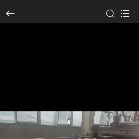
Henan
Jixiang
Industrial
Co.,
Ltd.
All
Rights
Reserved.
ΣΠΊΤΙ
ΠΡΟΪΌΝΤΑ
ΣΧΕΤΙΚΆ
ΜΕ
ΕΜΆΣ
ΠΕΡΙΟΔΕΊΑ
ΣΤΟ
ΕΡΓΟΣΤΆΣΙΟ