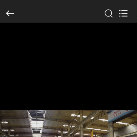
Henan
Jixiang
Industrial
Co.,
Ltd.
All
Rights
Reserved.
ΣΠΊΤΙ
ΠΡΟΪΌΝΤΑ
ΣΧΕΤΙΚΆ
ΜΕ
ΕΜΆΣ
ΠΕΡΙΟΔΕΊΑ
ΣΤΟ
ΕΡΓΟΣΤΆΣΙΟ