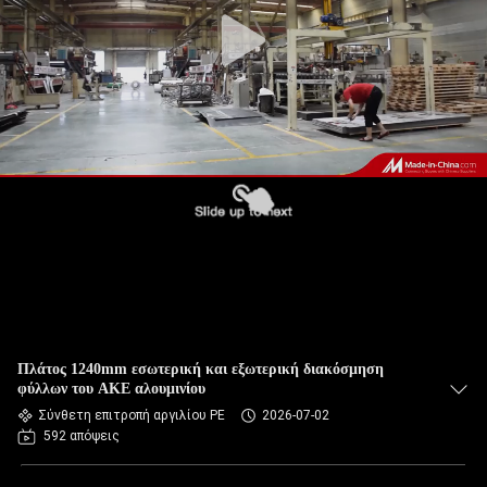
ΈΛΕΓΧΟΣ
ΠΟΙΌΤΗΤΑΣ
ΕΠΙΚΟΙΝΩΝΉΣΤΕ
ΜΑΖΊ
ΜΑΣ
ΕΙΔΉΣΕΙΣ
ΥΠΟΘΈΣΕΙΣ
Πλάτος 1240mm εσωτερική και εξωτερική διακόσμηση
φύλλων του ΑΚΕ αλουμινίου
Σύνθετη επιτροπή αργιλίου PE
2026-07-02
ΖΗΤΉΣΤΕ
592 απόψεις
ΜΙΑ