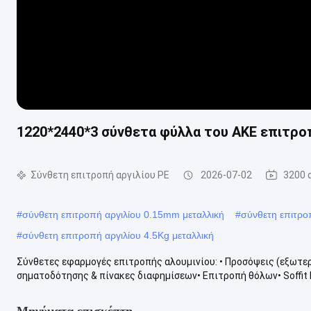
1220*2440*3 σύνθετα φύλλα του ΑΚΕ επιτρο
Σύνθετη επιτροπή αργιλίου PE
2026-07-02
3200 
#
σύνθετη επιτροπή αργιλίου 0.15mm μεταλλική
#
σύνθετη επιτρο
#
σύνθετη επιτροπή αργιλίου 4.5Kg μεταλλική
Σύνθετες εφαρμογές επιτροπής αλουμινίου: • Προσόψεις (εξωτερ
σηματοδότησης & πίνακες διαφημίσεων• Επιτροπή θόλων• Soffit F
Μηνύματα επισκέπτη