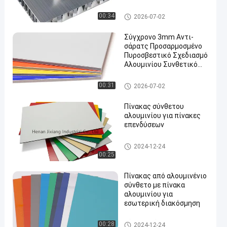
εξωτερικούς τοίχους
κλπ.
Σύνθετη επιτροπή αργιλίου P
00:34
2026-07-02
E
Σύγχρονο 3mm Αντι-
σάρατς Προσαρμοσμένο
Πυροσβεστικό Σχεδιασμό
Αλουμινίου Συνθετικό
Πίνακα Για Κεραμίδες
Τείχους Κεραμίδες
Σύνθετη επιτροπή αργιλίου P
00:31
2026-07-02
εσωτερικό καταφύγιο
VDF
Πίνακας σύνθετου
αλουμινίου για πίνακες
επενδύσεων
Σύνθετο πάνελ αλουμινίου
2024-12-24
00:25
Πίνακας από αλουμινένιο
σύνθετο με πίνακα
αλουμινίου για
εσωτερική διακόσμηση
Σύνθετο πάνελ αλουμινίου
00:28
2024-12-24