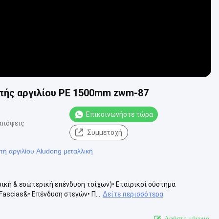
πής αργιλίου PE 1500mm zwm-87
Επικοινωνήστε τώρα
απόψεις
Συμμετοχή
πή αργιλίου Aludong μεταλλική
ική & εσωτερική επένδυση τοίχων)• Εταιρικοί σύστημα
ascias&• Επένδυση στεγών• Π...
Δείτε περισσότερα
Αφήστε μήνυμα.