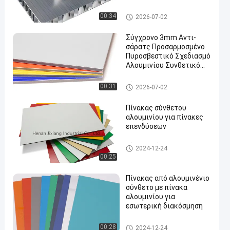
εξωτερικούς τοίχους
κλπ.
Σύνθετη επιτροπή αργιλίου P
00:34
2026-07-02
E
Σύγχρονο 3mm Αντι-
σάρατς Προσαρμοσμένο
Πυροσβεστικό Σχεδιασμό
Αλουμινίου Συνθετικό
Πίνακα Για Κεραμίδες
Τείχους Κεραμίδες
Σύνθετη επιτροπή αργιλίου P
00:31
2026-07-02
εσωτερικό καταφύγιο
VDF
Πίνακας σύνθετου
αλουμινίου για πίνακες
επενδύσεων
Σύνθετο πάνελ αλουμινίου
2024-12-24
00:25
Πίνακας από αλουμινένιο
σύνθετο με πίνακα
αλουμινίου για
εσωτερική διακόσμηση
Σύνθετο πάνελ αλουμινίου
00:28
2024-12-24