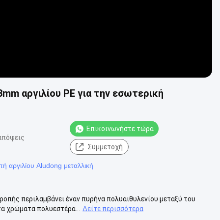
3mm αργιλίου PE για την εσωτερική
Επικοινωνήστε τώρα
απόψεις
Συμμετοχή
πή αργιλίου Aludong μεταλλική
τροπής περιλαμβάνει έναν πυρήνα πολυαιθυλενίου μεταξύ του
τα χρώματα πολυεστέρα...
Δείτε περισσότερα